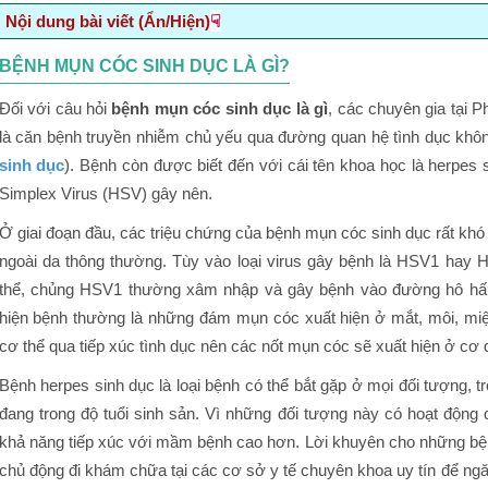
☟
Nội dung bài viết (Ẩn/Hiện)
Bệnh mụn cóc sinh dục là gì?
BỆNH MỤN CÓC SINH DỤC LÀ GÌ?
Nguyên nhân gây bệnh mụn cóc sinh dục
Đối với câu hỏi
bệnh mụn cóc sinh dục là gì
, các chuyên gia tại 
Triệu chứng bệnh mụn cóc sinh dục
là căn bệnh truyền nhiễm chủ yếu qua đường quan hệ tình dục khôn
Hình ảnh mụn cóc sinh dục ở nam và nữ giới
sinh dục
). Bệnh còn được biết đến với cái tên khoa học là herpes
Simplex Virus (HSV) gây nên.
Điều trị mụn cóc sinh dục hiệu quả tại đa khoa Thái Hà
Ở giai đoạn đầu, các triệu chứng của bệnh mụn cóc sinh dục rất khó 
ngoài da thông thường. Tùy vào loại virus gây bệnh là HSV1 hay 
thể, chủng HSV1 thường xâm nhập và gây bệnh vào đường hô hấp
hiện bệnh thường là những đám mụn cóc xuất hiện ở mắt, môi, 
cơ thể qua tiếp xúc tình dục nên các nốt mụn cóc sẽ xuất hiện ở cơ 
Bệnh herpes sinh dục là loại bệnh có thể bắt gặp ở mọi đối tượng, t
đang trong độ tuổi sinh sản. Vì những đối tượng này có hoạt động
khả năng tiếp xúc với mầm bệnh cao hơn. Lời khuyên cho những bện
chủ động đi khám chữa tại các cơ sở y tế chuyên khoa uy tín để n