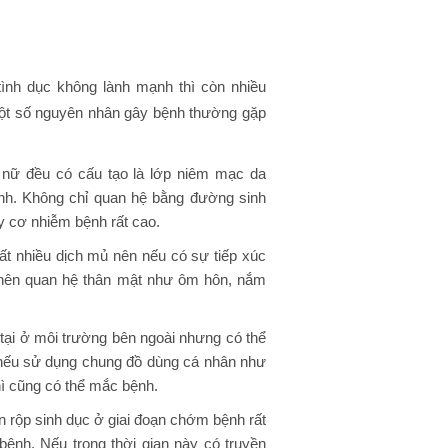
ình dục không lành mạnh thì còn nhiều
ột số nguyên nhân gây bệnh thường gặp
nữ đều có cấu tạo là lớp niêm mạc da
ệnh. Không chỉ quan hệ bằng đường sinh
 cơ nhiễm bệnh rất cao.
ất nhiều dịch mủ nên nếu có sự tiếp xúc
g nên quan hệ thân mật như ôm hôn, nắm
 tại ở môi trường bên ngoài nhưng có thể
 nếu sử dụng chung đồ dùng cá nhân như
hì cũng có thể mắc bệnh.
 rộp sinh dục ở giai đoạn chớm bệnh rất
nh. Nếu trong thời gian này có truyền