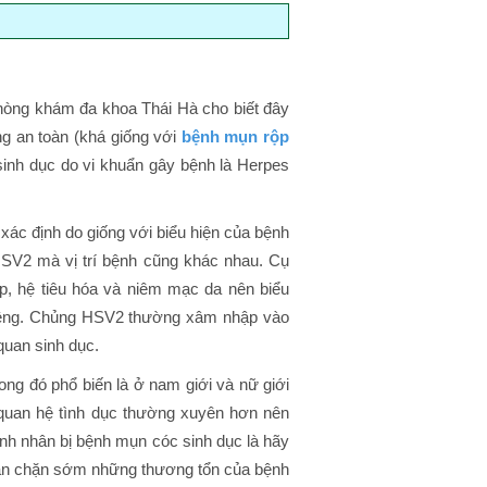
Phòng khám đa khoa Thái Hà cho biết đây
g an toàn (khá giống với
bệnh mụn rộp
 sinh dục do vi khuẩn gây bệnh là Herpes
xác định do giống với biểu hiện của bệnh
HSV2 mà vị trí bệnh cũng khác nhau. Cụ
, hệ tiêu hóa và niêm mạc da nên biểu
miệng. Chủng HSV2 thường xâm nhập vào
quan sinh dục.
rong đó phổ biến là ở nam giới và nữ giới
 quan hệ tình dục thường xuyên hơn nên
h nhân bị bệnh mụn cóc sinh dục là hãy
găn chặn sớm những thương tổn của bệnh