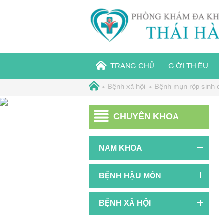
TRANG CHỦ
GIỚI THIỆU
Bệnh xã hội
Bệnh mụn rộp sinh 
CHUYÊN KHOA
NAM KHOA
BỆNH HẬU MÔN
BỆNH XÃ HỘI