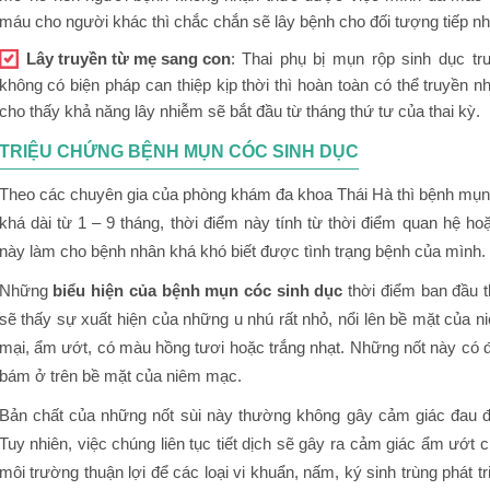
máu cho người khác thì chắc chắn sẽ lây bệnh cho đối tượng tiếp n
Lây truyền từ mẹ sang con
: Thai phụ bị mụn rộp sinh dục tr
không có biện pháp can thiệp kịp thời thì hoàn toàn có thể truyền
cho thấy khả năng lây nhiễm sẽ bắt đầu từ tháng thứ tư của thai kỳ.
TRIỆU CHỨNG BỆNH MỤN CÓC SINH DỤC
Theo các chuyên gia của phòng khám đa khoa Thái Hà thì bệnh mụn c
khá dài từ 1 – 9 tháng, thời điểm này tính từ thời điểm quan hệ ho
này làm cho bệnh nhân khá khó biết được tình trạng bệnh của mình.
Những
biểu hiện của bệnh mụn cóc sinh dục
thời điểm ban đầu 
sẽ thấy sự xuất hiện của những u nhú rất nhỏ, nổi lên bề mặt c
mại, ẩm ướt, có màu hồng tươi hoặc trắng nhạt. Những nốt này có 
bám ở trên bề mặt của niêm mạc.
Bản chất của những nốt sùi này thường không gây cảm giác đau
Tuy nhiên, việc chúng liên tục tiết dịch sẽ gây ra cảm giác ẩm ướt c
môi trường thuận lợi để các loại vi khuẩn, nấm, ký sinh trùng phát t