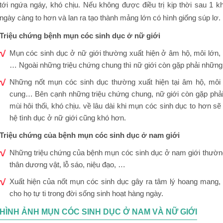
tới ngứa ngáy, khó chịu. Nếu không được điều trị kịp thời sau 1 k
ngày càng to hơn và lan ra tạo thành mảng lớn có hình giống súp lơ.
Triệu chứng bệnh mụn cóc sinh dục ở nữ giới
Mụn cóc sinh dục ở nữ giới thường xuất hiện ở âm hộ, môi lớn, 
… Ngoài những triệu chứng chung thì nữ giới còn gặp phải những
Những nốt mụn cóc sinh dục thường xuất hiện tại âm hộ, môi 
cung… Bên cạnh những triệu chứng chung, nữ giới còn gặp phải t
mùi hôi thối, khó chịu. về lâu dài khi mụn cóc sinh dục to hơn sẽ 
hệ tình dục ở nữ giới cũng khó hơn.
Triệu chứng của bệnh mụn cóc sinh dục ở nam giới
Những triệu chứng của bệnh mụn cóc sinh dục ở nam giới thường 
thân dương vật, lỗ sáo, niệu đạo, …
Xuất hiện của nốt mụn cóc sinh dục gây ra tâm lý hoang mang, 
cho họ tự ti trong đời sống sinh hoạt hàng ngày.
HÌNH ẢNH MỤN CÓC SINH DỤC Ở NAM VÀ NỮ GIỚI