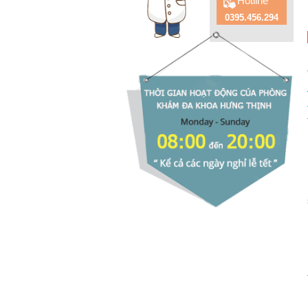
Hotline
0395.456.294