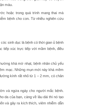
hận máu.
ước hoặc trong quá trình mang thai mà
 nhiễm bệnh cho con. Từ nhiều nghiên cứu
óc sinh dục là bệnh có thời gian ủ bệnh
ặc tiếp xúc trực tiếp với mầm bệnh, điều
thường khá mờ nhạt, bệnh nhân chủ yếu
ủa niêm mạc. Những mụn mới này khá mềm
đường kính rất nhỏ từ 1 – 2 mm, có chân
 đớn và ngứa ngáy cho người mắc bệnh.
ho da của bạn, càng về lâu dài thì nó tạo
riển và gây ra kích thích, viêm nhiễm dẫn