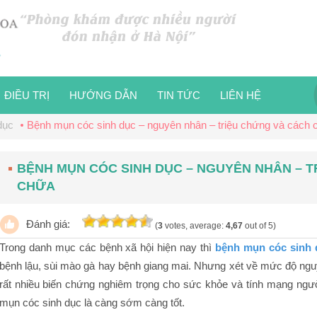
ĐIỀU TRỊ
HƯỚNG DẪN
TIN TỨC
LIÊN HỆ
dục
Bệnh mụn cóc sinh dục – nguyên nhân – triệu chứng và cách 
BỆNH MỤN CÓC SINH DỤC – NGUYÊN NHÂN – 
CHỮA
Đánh giá:
(
3
votes, average:
4,67
out of 5)
Trong danh mục các bệnh xã hội hiện nay thì
bệnh mụn cóc sinh 
bệnh lậu, sùi mào gà hay bệnh giang mai. Nhưng xét về mức độ ngu
rất nhiều biến chứng nghiêm trọng cho sức khỏe và tính mạng người
mụn cóc sinh dục là càng sớm càng tốt.