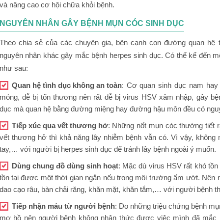
và nâng cao cơ hội chữa khỏi bệnh.
NGUYÊN NHÂN GÂY BỆNH MỤN CÓC SINH DỤC
Theo chia sẻ của các chuyên gia, bên cạnh con đường quan hệ t
nguyên nhân khác gây mắc bệnh herpes sinh dục. Có thể kể đến m
như sau:
Quan hệ tình dục không an toàn
: Cơ quan sinh dục nam hay 
mỏng, dễ bị tổn thương nên rất dễ bị virus HSV xâm nhập, gây b
dục mà quan hệ bằng đường miệng hay đường hậu môn đều có nguy
Tiếp xúc qua vết thương hở
: Những nốt mụn cóc thường tiết r
vết thương hở thì khả năng lây nhiễm bệnh vẫn có. Vì vậy, khôn
tay,… với người bị herpes sinh dục để tránh lây bệnh ngoài ý muốn.
Dùng chung đồ dùng sinh hoạt
: Mặc dù virus HSV rất khó tồn
tồn tại được một thời gian ngắn nếu trong môi trường ẩm ướt. Nên
dao cạo râu, bàn chải răng, khăn mặt, khăn tắm,… với người bệnh t
Tiếp nhận máu từ người bệnh
: Do những triệu chứng bệnh mụn
mơ hồ nên người bệnh không nhận thức được việc mình đã mắc bệ