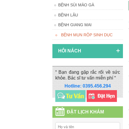
BỆNH SÙI MÀO GÀ
BỆNH LẬU
BỆNH GIANG MAI
BỆNH MỤN RỘP SINH DỤC
HÔI NÁCH
“ Bạn đang gặp rắc rối về sức
khỏe. Bác sĩ tư vấn miễn phí “
Hotline: 0395.456.294
ĐẶT LỊCH KHÁM