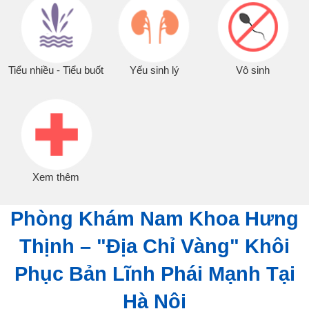
Xem thêm
Phòng Khám Nam Khoa Hưng
Thịnh – "Địa Chỉ Vàng" Khôi
Phục Bản Lĩnh Phái Mạnh Tại
Hà Nội
📅 Ngày Cập nhật:
07/08/2026 4:58 PM
|
👨‍⚕️ Tham vấn y khoa:
Bác sĩ nam học Lê Văn Điển
Trong guồng quay hối hả của cuộc sống hiện đại, người đàn ông –
trụ cột của gia đình – thường phải đối mặt với "cơn bão" áp lực từ
công việc, tài chính và các mối quan hệ xã hội. Những gánh nặng
này, cộng hưởng với lối sống công nghiệp, bia rượu, thuốc lá và
môi trường ô nhiễm, đang âm thầm
"bào mòn" sức khỏe sinh lý
và khả năng sinh sản của phái mạnh từng ngày.