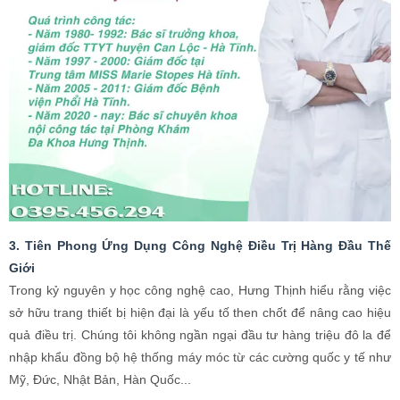
3. Tiên Phong Ứng Dụng Công Nghệ Điều Trị Hàng Đầu Thế
Giới
Trong kỷ nguyên y học công nghệ cao, Hưng Thịnh hiểu rằng việc
sở hữu trang thiết bị hiện đại là yếu tố then chốt để nâng cao hiệu
quả điều trị. Chúng tôi không ngần ngại đầu tư hàng triệu đô la để
nhập khẩu đồng bộ hệ thống máy móc từ các cường quốc y tế như
Mỹ, Đức, Nhật Bản, Hàn Quốc...
Những công nghệ mũi nhọn đang được ứng dụng thành công tại
Nam khoa Hưng Thịnh bao gồm:
Trong chẩn đoán:
Hệ thống máy xét nghiệm huyết học, sinh
hóa tự động; máy siêu âm màu 4D công nghệ cao; hệ thống nội
soi kỹ thuật số... giúp đưa ra kết quả chẩn đoán nhanh chóng,
chính xác, phát hiện sớm các mầm mống bệnh lý dù là nhỏ
nhất.
Trong điều trị Bệnh xã hội:
Công nghệ quang động học ALA-PDT:
Tiêu chuẩn vàng trong
điều trị sùi mào gà, giúp loại bỏ nốt sùi nhanh chóng mà
không gây đau, không để lại sẹo, ức chế virus HPV ngăn