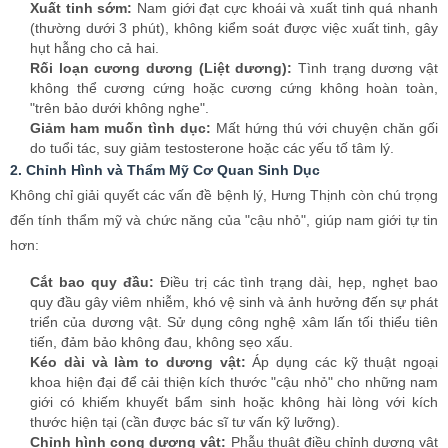
hơn:
Cắt bao quy đầu:
Điều trị các tình trạng dài, hẹp, nghẹt bao
quy đầu gây viêm nhiễm, khó vệ sinh và ảnh hưởng đến sự phát
triển của dương vật. Sử dụng công nghệ xâm lấn tối thiểu tiên
tiến, đảm bảo không đau, không sẹo xấu.
Kéo dài và làm to dương vật:
Áp dụng các kỹ thuật ngoại
khoa hiện đại để cải thiện kích thước "cậu nhỏ" cho những nam
giới có khiếm khuyết bẩm sinh hoặc không hài lòng với kích
thước hiện tại (cần được bác sĩ tư vấn kỹ lưỡng).
Chỉnh hình cong dương vật:
Phẫu thuật điều chỉnh dương vật
bị cong vẹo gây đau đớn khi quan hệ hoặc ảnh hưởng đến khả
năng sinh sản.
3. Điều Trị Các Bệnh Viêm Nhiễm Nam Khoa
Viêm nhiễm là nhóm bệnh lý phổ biến nhất, nếu không điều trị kịp
thời có thể lan rộng và gây biến chứng nguy hiểm:
Viêm đường tiết niệu:
Viêm niệu đạo, viêm bàng quang gây
tiểu buốt, tiểu rắt, tiểu ra máu/mủ.
Viêm tuyến tiền liệt:
Gồm viêm cấp tính và mãn tính, gây đau
vùng chậu, tiểu khó, ảnh hưởng đến chức năng sinh lý.
Viêm tinh hoàn – Mào tinh hoàn:
Sưng đau tinh hoàn, bìu, có
thể dẫn đến teo tinh hoàn và vô sinh.