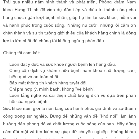
hiệu quả và an toàn nhất.
Bảo mật thông tin khách hàng tuyệt đối.
Chi phí hợp lý, minh bạch, không "vẽ bệnh".
Luôn lắng nghe và cải thiện chất lượng dịch vụ dựa trên phản
hồi của người bệnh.
Sức khỏe nam giới là nền tảng của hạnh phúc gia đình và sự thành
công trong sự nghiệp. Đừng để những vấn đề "khó nói" làm ảnh
hưởng đến phong độ và chất lượng cuộc sống của bạn. Hãy dũng
cảm đối mặt và tìm kiếm sự giúp đỡ chuyên nghiệp. Phòng khám
Nam khoa Hưng Thịnh luôn sẵn sàng lắng nghe, thấu hiểu và đồng
hành cùng bạn trên hành trình tìm lại bản lĩnh phái mạnh.
Đừng ngần ngại, hãy liên hệ ngay với chúng tôi để được tư
vấn miễn phí và đặt lịch khám ưu tiên!
(Khuyến khích đặt lịch hẹn trước để nhận mã số khám ưu
tiên và các gói ưu đãi hấp dẫn)