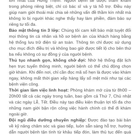
ngay, không mất thời gian xếp hàng lấy số mệt mỏi như tại các
bệnh viện công.
Thời gian làm việc linh hoạt:
Phòng khám mở cửa từ 8h00 –
20h00 tất cả các ngày trong tuần, bao gồm cả Thứ 7, Chủ nhật
và các ngày Lễ, Tết. Điều này tạo điều kiện thuận lợi tối đa cho
những nam giới bận rộn công việc hành chính có thể đi khám
ngoài giờ.
Đội ngũ điều dưỡng chuyên nghiệp:
Được đào tạo bài bản
về kỹ năng chăm sóc và giao tiếp, luôn sẵn sàng hỗ trợ, hướng
dẫn người bệnh tận tình từ khâu tiếp đón, làm thủ tục đến quá
trình điều trị và chăm sóc sau điều trị.
III. CÁC HẠNG MỤC CHUYÊN KHOA MŨI NHỌN TẠI HƯNG
THỊNH
Với sự đầu tư toàn diện về con người và công nghệ, Phòng khám
Nam khoa Hưng Thịnh tự tin tiếp nhận và điều trị hiệu quả hầu hết
các vấn đề sức khỏe mà nam giới thường gặp phải. Dưới đây là
các lĩnh vực chuyên sâu mũi nhọn của chúng tôi: