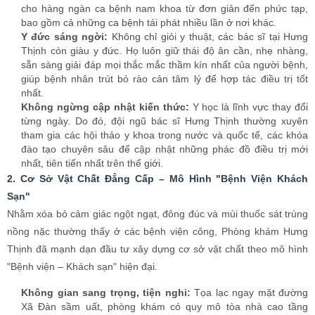
2. Cơ Sở Vật Chất Đẳng Cấp – Mô Hình "Bệnh Viện Khách
Sạn"
Nhằm xóa bỏ cảm giác ngột ngạt, đông đúc và mùi thuốc sát trùng
nồng nặc thường thấy ở các bệnh viện công, Phòng khám Hưng
Thịnh đã mạnh dạn đầu tư xây dựng cơ sở vật chất theo mô hình
"Bệnh viện – Khách sạn" hiện đại.
Không gian sang trọng, tiện nghi:
Tọa lạc ngay mặt đường
Xã Đàn sầm uất, phòng khám có quy mô tòa nhà cao tầng
khang trang, với tổng diện tích sử dụng lên đến hàng ngàn mét
vuông. Không gian bên trong được thiết kế khoa học, thoáng
đãng, sạch sẽ với đầy đủ các tiện ích như: sảnh chờ rộng rãi,
ghế sofa êm ái, wifi tốc độ cao, nước uống, tivi, sách báo miễn
phí... tạo cảm giác thư thái như đang ở nhà.
Hệ thống phòng chức năng chuyên biệt:
Phòng khám được
phân chia thành các khu vực chức năng riêng biệt, đảm bảo quy
trình khám chữa bệnh khép kín và khoa học: Phòng khám lâm
sàng, Phòng xét nghiệm, Phòng chẩn đoán hình ảnh (siêu âm,
X-quang), Phòng thủ thuật – phẫu thuật, Phòng hồi sức, Phòng
lưu bệnh nhân...
Môi trường vô trùng tuyệt đối:
Đặc biệt, khu vực phòng phẫu