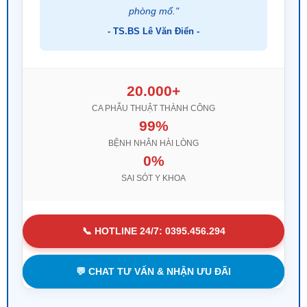
SAI SÓT Y KHOA
📞 HOTLINE 24/7: 0395.456.294
💬 CHAT TƯ VẤN & NHẬN ƯU ĐÃI
NHỮNG CON SỐ ĐÁNG BÁO ĐỘNG VỀ BỆNH
NAM KHOA Ở VIỆT NAM HIỆN NAY