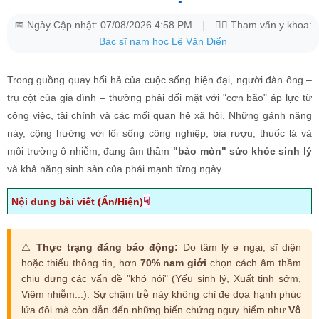
☟
Nội dung bài viết (Ẩn/Hiện)
🏥 THÔNG TIN LIÊN HỆ PHÒNG KHÁM NAM KHOA
HƯNG THỊNH
I. Nền tảng pháp lý và tầm nhìn chiến lược
⚠️
Thực trạng đáng báo động:
Do tâm lý e ngại, sĩ diện
1. Sự An Tâm Tuyệt Đối Từ Cơ Sở Pháp Lý Vững Chắc
hoặc thiếu thông tin, hơn
70% nam giới
chọn cách âm thầm
2. Tầm Nhìn Và Sứ Mệnh: Vượt Trên Cả Việc Chữa
chịu đựng các vấn đề "khó nói" (Yếu sinh lý, Xuất tinh sớm,
Bệnh
Viêm nhiễm...). Sự chậm trễ này không chỉ đe dọa hạnh phúc
II. NHỮNG TRỤ CỘT TẠO NÊN THƯƠNG HIỆU NAM KHOA
lứa đôi mà còn dẫn đến những biến chứng nguy hiểm như
Vô
HƯNG THỊNH
sinh - Hiếm muộn
hay
Ung thư dương vật
.
1. Đội Ngũ Chuyên Gia – "Linh Hồn" Của Phòng Khám
2. Cơ Sở Vật Chất Đẳng Cấp – Mô Hình "Bệnh Viện
Khách Sạn"
Thấu hiểu sâu sắc những nỗi niềm thầm kín đó,
Phòng khám Nam
3. Tiên Phong Ứng Dụng Công Nghệ Điều Trị Hàng Đầu
khoa Hưng Thịnh
đã ra đời với sứ mệnh cao cả:
"Trở thành người
Thế Giới
bạn đồng hành tin cậy, nơi gửi gắm niềm tin và phục hồi bản lĩnh
4. Dịch Vụ Y Tế Đạt Chuẩn 4S – Bảo Mật Thông Tin
Tuyệt Đối
cho nam giới Việt"
.
III. CÁC HẠNG MỤC CHUYÊN KHOA MŨI NHỌN TẠI HƯNG
THỊNH
Tọa lạc tại vị trí "đất vàng" của Thủ đô (380 Xã Đàn), Hưng Thịnh
1. Điều Trị Rối Loạn Chức Năng Tình Dục – Hồi Sinh
không chỉ là một cơ sở y tế đơn thuần, mà là một
Trung tâm chăm
Bản Lĩnh Phái Mạnh
sóc sức khỏe nam khoa toàn diện chuẩn Quốc tế
. Đây là nơi
2. Chỉnh Hình và Thẩm Mỹ Cơ Quan Sinh Dục