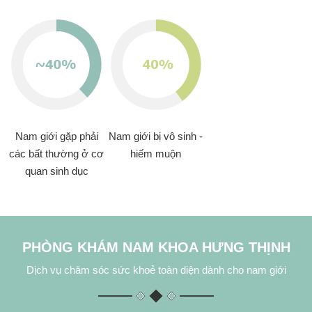
quan sinh dục
PHÒNG KHÁM NAM KHOA HƯNG THỊNH
Dịch vụ chăm sóc sức khoẻ toàn diện dành cho nam giới
Có một thực trạng đang diễn ra hiện nay đó là hầu hết những
người mắc bệnh nam khoa thường xấu hổ, ngại đi khám, tới khi
bệnh ở giai đoạn muộn và khó chữa trị mới bắt đầu lo sợ tìm gặp
bác sĩ. Được biết đến là một địa chỉ phòng khám nam khoa uy tín
tại Hà Nội, phòng khám nam khoa Hưng Thịnh đã tạo dựng được
niềm tin trong lòng bệnh nhân với đội ngũ bác sĩ giàu kinh nghiệm
chuyên môn trong lĩnh vực bệnh lý về: bao quy đầu, xuất tinh
sớm, yếu sinh lý, viêm tinh hoàn, vô sinh... Kết hợp cùng hệ