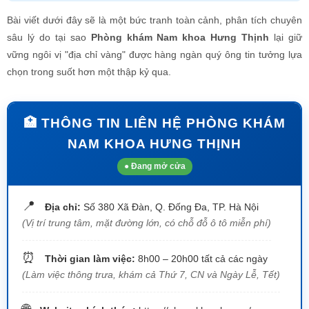
📍
Địa chỉ:
Số 380 Xã Đàn, Q. Đống Đa, TP. Hà Nội
(Vị trí trung tâm, mặt đường lớn, có chỗ đỗ ô tô miễn phí)
⏰
Thời gian làm việc:
8h00 – 20h00 tất cả các ngày
(Làm việc thông trưa, khám cả Thứ 7, CN và Ngày Lễ, Tết)
🌐
Website chính thức:
https://phongkhamhn.org/
f
Facebook:
https://facebook.com/phongkhamthaihahanoi
📞 HOTLINE 24/7: 0395.456.294
💬 CHAT TƯ VẤN & NHẬN ƯU ĐÃI
I. Nền tảng pháp lý và tầm nhìn chiến lược