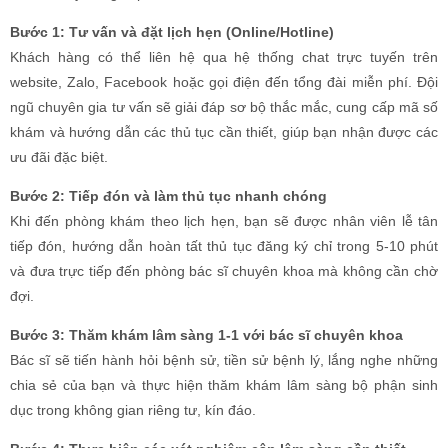
tiếp đón, hướng dẫn hoàn tất thủ tục đăng ký chỉ trong 5-10 phút
và đưa trực tiếp đến phòng bác sĩ chuyên khoa mà không cần chờ
đợi.
Bước 3: Thăm khám lâm sàng 1-1 với bác sĩ chuyên khoa
Bác sĩ sẽ tiến hành hỏi bệnh sử, tiền sử bệnh lý, lắng nghe những
chia sẻ của bạn và thực hiện thăm khám lâm sàng bộ phận sinh
dục trong không gian riêng tư, kín đáo.
Bước 4: Thực hiện các xét nghiệm cận lâm sàng cần thiết
Dựa trên kết quả khám lâm sàng, bác sĩ sẽ chỉ định các xét nghiệm
cần thiết (máu, nước tiểu, dịch niệu đạo, tinh dịch đồ, siêu âm...) để
chẩn đoán chính xác nguyên nhân và mức độ bệnh. Hệ thống máy
móc hiện đại cho kết quả nhanh chóng.
Bước 5: Chẩn đoán, tư vấn phác đồ và tiến hành điều trị
Sau khi có đầy đủ kết quả, bác sĩ sẽ kết luận bệnh, giải thích cặn
kẽ tình trạng cho bệnh nhân và tư vấn phác đồ điều trị phù hợp
nhất (nội khoa, ngoại khoa, vật lý trị liệu...). Quá trình điều trị chỉ
bắt đầu khi có sự đồng thuận của người bệnh.