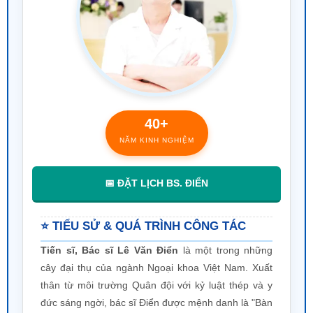
📅 ĐẶT LỊCH BS. ĐIỂN
⭐ TIỂU SỬ & QUÁ TRÌNH CÔNG TÁC
Tiến sĩ, Bác sĩ Lê Văn Điển
là một trong những
cây đại thụ của ngành Ngoại khoa Việt Nam. Xuất
thân từ môi trường Quân đội với kỷ luật thép và y
đức sáng ngời, bác sĩ Điển được mệnh danh là "Bàn
tay vàng" trong phẫu thuật Hậu môn trực tràng và
Nam khoa.
🎓
Học vấn:
Tốt nghiệp xuất sắc tại
Học
viện Quân Y
- Cái nôi đào tạo bác sĩ quân y
hàng đầu cả nước.
🏥
Công tác:
Có hơn 30 năm cống hiến tại
Bệnh viện Quân Y 103
, từng giữ chức vụ
Chủ nhiệm khoa Ngoại, trực tiếp chỉ đạo và
thực hiện hàng ngàn ca phẫu thuật phức tạp.
🏆
Danh hiệu:
Được Nhà nước trao tặng