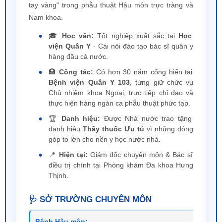
danh hiệu
Thầy thuốc Ưu tú
vì những đóng
góp to lớn cho nền y học nước nhà.
📍
Hiện tại:
Giám đốc chuyên môn & Bác sĩ
điều trị chính tại Phòng khám Đa khoa Hưng
Thịnh.
🩺 SỞ TRƯỜNG CHUYÊN MÔN
Bệnh Hậu môn:
Thực hiện thành thạo cắt trĩ bằng công nghệ
HCPT, PPH, Longo
. Xử lý rò hậu môn, nứt kẽ hậu môn không tái phát.
Ngoại Nam khoa:
Cắt bao quy đầu thẩm mỹ, chỉnh hình dương vật
(cong, ngắn), điều trị giãn tĩnh mạch thừng tinh.