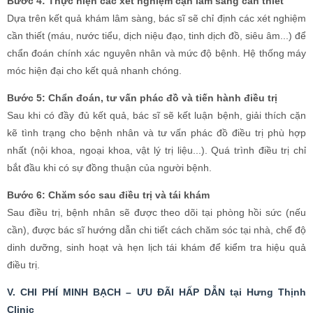
Bước 6: Chăm sóc sau điều trị và tái khám
Sau điều trị, bệnh nhân sẽ được theo dõi tại phòng hồi sức (nếu
cần), được bác sĩ hướng dẫn chi tiết cách chăm sóc tại nhà, chế độ
dinh dưỡng, sinh hoạt và hẹn lịch tái khám để kiểm tra hiệu quả
điều trị.
V. CHI PHÍ MINH BẠCH – ƯU ĐÃI HẤP DẪN tại Hưng Thịnh
Clinic
Một trong những lo lắng lớn nhất của người bệnh khi đến các
phòng khám tư nhân là vấn đề chi phí "vẽ bệnh", "chặt chém". Tại
Hưng Thịnh, chúng tôi cam kết xóa bỏ hoàn toàn nỗi lo này.
Minh bạch tuyệt đối:
Mọi khoản chi phí thăm khám, xét
nghiệm, điều trị đều được niêm yết công khai, rõ ràng theo đúng
quy định của Sở Y tế. Trước khi thực hiện bất kỳ dịch vụ nào,
bác sĩ đều thông báo trước mức phí dự kiến để người bệnh nắm
được và chủ động quyết định. Cam kết không có chi phí phát
sinh vô lý.
Chi phí hợp lý:
Mặc dù sở hữu cơ sở vật chất và dịch vụ chất