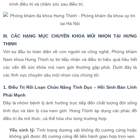
1. Điều Trị Rối Loạn Chức Năng Tình Dục – Hồi Sinh Bản Lĩnh
Phái Mạnh
Đây là nhóm bệnh lý ảnh hưởng trực tiếp đến chất lượng đời sống
tình dục và tâm lý của nam giới. Hưng Thịnh áp dụng các phác đồ
điều trị đa mô thức, cá thể hóa cho từng trường hợp:
Yếu sinh lý:
Tình trạng dương vật không đủ cương cứng hoặc
không giữ được độ cương cứng để tiến hành giao hợp trọn vẹn.
Xuất tinh sớm:
Nam giới đạt cực khoái và xuất tinh quá nhanh
(thường dưới 3 phút), không kiểm soát được việc xuất tinh, gây
hụt hẫng cho cả hai.
Rối loạn cương dương (Liệt dương):
Tình trạng dương vật
không thể cương cứng hoặc cương cứng không hoàn toàn,
"trên bảo dưới không nghe".
Giảm ham muốn tình dục:
Mất hứng thú với chuyện chăn gối
do tuổi tác, suy giảm testosterone hoặc các yếu tố tâm lý.
2. Chỉnh Hình và Thẩm Mỹ Cơ Quan Sinh Dục
Không chỉ giải quyết các vấn đề bệnh lý, Hưng Thịnh còn chú trọng
đến tính thẩm mỹ và chức năng của "cậu nhỏ", giúp nam giới tự tin