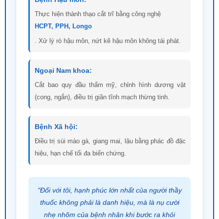
Bệnh Xã hội:
Điều trị sùi mào gà, giang mai, lậu bằng phác đồ đặc
hiệu, hạn chế tối đa biến chứng.
"Đối với tôi, hạnh phúc lớn nhất của người thầy
thuốc không phải là danh hiệu, mà là nụ cười
nhẹ nhõm của bệnh nhân khi bước ra khỏi
phòng mổ."
- TS.BS Lê Văn Điển -
20.000+
CA PHẪU THUẬT THÀNH CÔNG
99%
BỆNH NHÂN HÀI LÒNG
0%