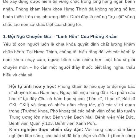
hiểu và chia sẻ.
Hội tụ tinh hoa y học:
Phòng khám tự hào quy tụ đội ngũ bác
sĩ chuyên khoa Nam học, Ngoại tiết niệu hàng đầu. Đa phần các
bác sĩ tại đây đều có hàm học vị cao (Tiến sĩ, Thạc sĩ, Bác sĩ
CKI, CKII) và từng có nhiều năm công tác, giữ các vị trí quan
trọng (Trưởng khoa, Phó khoa) tại các bệnh viện công lập tuyến
Trung ương lớn như: Bệnh viện Bạch Mai, Bệnh viện Việt Đức,
Bệnh viện Quân y 103, Bệnh viện Xanh Pôn...
Kinh nghiệm thực chiến dày dặn:
Với hàng chục năm kinh
nghiệm lâm sàng, các bác sĩ đã tiếp nhận và điều trị thành công
cho hàng ngàn ca bệnh nam khoa từ đơn giản đến phức tạp,
bao gồm cả những ca bệnh tái phát nhiều lần ở nơi khác.
Y đức sáng ngời:
Không chỉ giỏi y thuật, các bác sĩ tại Hưng
Thịnh còn giàu y đức. Họ luôn giữ thái độ ân cần, nhẹ nhàng,
sẵn sàng giải đáp mọi thắc mắc thầm kín nhất của người bệnh,
giúp bệnh nhân trút bỏ rào cản tâm lý để hợp tác điều trị tốt
nhất.
Không ngừng cập nhật kiến thức:
Y học là lĩnh vực thay đổi
từng ngày. Do đó, đội ngũ bác sĩ Hưng Thịnh thường xuyên
tham gia các hội thảo y khoa trong nước và quốc tế, các khóa
đào tạo chuyên sâu để cập nhật những phác đồ điều trị mới
nhất, tiên tiến nhất trên thế giới.