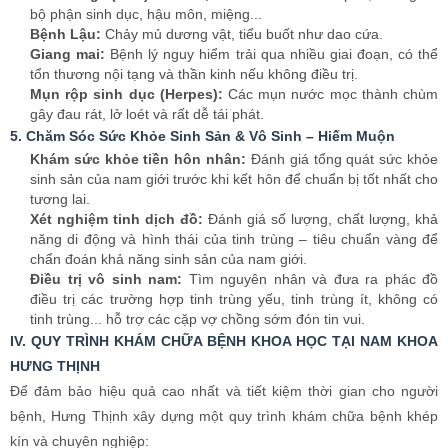
chẩn đoán khả năng sinh sản của nam giới.
Điều trị vô sinh nam:
Tìm nguyên nhân và đưa ra phác đồ
điều trị các trường hợp tinh trùng yếu, tinh trùng ít, không có
tinh trùng... hỗ trợ các cặp vợ chồng sớm đón tin vui.
IV. QUY TRÌNH KHÁM CHỮA BỆNH KHOA HỌC TẠI NAM KHOA
HƯNG THỊNH
Để đảm bảo hiệu quả cao nhất và tiết kiệm thời gian cho người
bệnh, Hưng Thịnh xây dựng một quy trình khám chữa bệnh khép
kín và chuyên nghiệp:
Bước 1: Tư vấn và đặt lịch hẹn (Online/Hotline)
Khách hàng có thể liên hệ qua hệ thống chat trực tuyến trên
website, Zalo, Facebook hoặc gọi điện đến tổng đài miễn phí. Đội
ngũ chuyên gia tư vấn sẽ giải đáp sơ bộ thắc mắc, cung cấp mã số
khám và hướng dẫn các thủ tục cần thiết, giúp bạn nhận được các
ưu đãi đặc biệt.
Bước 2: Tiếp đón và làm thủ tục nhanh chóng
Khi đến phòng khám theo lịch hẹn, bạn sẽ được nhân viên lễ tân