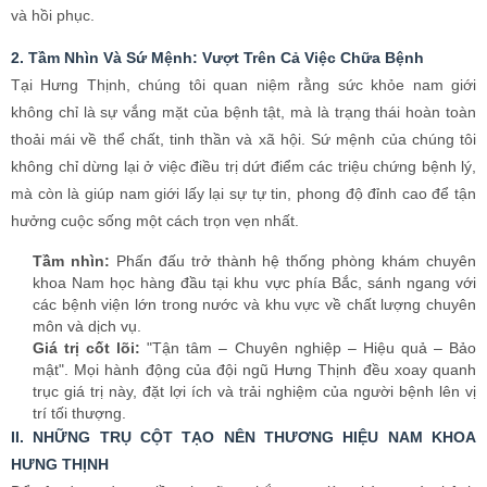
khoa Nam học hàng đầu tại khu vực phía Bắc, sánh ngang với
các bệnh viện lớn trong nước và khu vực về chất lượng chuyên
môn và dịch vụ.
Giá trị cốt lõi:
"Tận tâm – Chuyên nghiệp – Hiệu quả – Bảo
mật". Mọi hành động của đội ngũ Hưng Thịnh đều xoay quanh
trục giá trị này, đặt lợi ích và trải nghiệm của người bệnh lên vị
trí tối thượng.
II. NHỮNG TRỤ CỘT TẠO NÊN THƯƠNG HIỆU NAM KHOA
HƯNG THỊNH
Để xây dựng được niềm tin vững chắc trong lòng hàng ngàn bệnh
nhân, Phòng khám Nam khoa Hưng Thịnh đã không ngừng nỗ lực
hoàn thiện trên mọi phương diện. Dưới đây là những "trụ cột" vững
chắc tạo nên sự khác biệt của chúng tôi.
1. Đội Ngũ Chuyên Gia – "Linh Hồn" Của Phòng Khám
Yếu tố con người luôn là chìa khóa quyết định chất lượng khám
chữa bệnh. Tại Hưng Thịnh, chúng tôi hiểu rằng đối với các bệnh lý
nam khoa nhạy cảm, người bệnh cần nhiều hơn một bác sĩ giỏi
chuyên môn – họ cần một người thầy thuốc biết lắng nghe, thấu