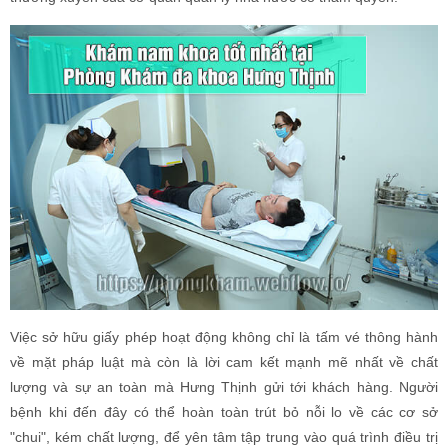
Việc sở hữu giấy phép hoạt động không chỉ là tấm vé thông hành
về mặt pháp luật mà còn là lời cam kết mạnh mẽ nhất về chất
lượng và sự an toàn mà Hưng Thịnh gửi tới khách hàng. Người
bệnh khi đến đây có thể hoàn toàn trút bỏ nỗi lo về các cơ sở
"chui", kém chất lượng, để yên tâm tập trung vào quá trình điều trị
và hồi phục.
2. Tầm Nhìn Và Sứ Mệnh: Vượt Trên Cả Việc Chữa Bệnh
Tại Hưng Thịnh, chúng tôi quan niệm rằng sức khỏe nam giới
không chỉ là sự vắng mặt của bệnh tật, mà là trạng thái hoàn toàn
thoải mái về thể chất, tinh thần và xã hội. Sứ mệnh của chúng tôi
không chỉ dừng lại ở việc điều trị dứt điểm các triệu chứng bệnh lý,
mà còn là giúp nam giới lấy lại sự tự tin, phong độ đỉnh cao để tận
hưởng cuộc sống một cách trọn vẹn nhất.
Tầm nhìn:
Phấn đấu trở thành hệ thống phòng khám chuyên