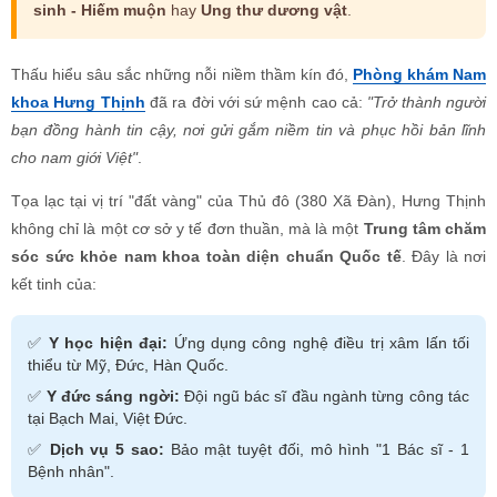
kết tinh của:
3. Điều Trị Các Bệnh Viêm Nhiễm Nam Khoa
4. Xét Nghiệm và Điều Trị Bệnh Xã Hội (STIs)
5. Chăm Sóc Sức Khỏe Sinh Sản & Vô Sinh – Hiếm
✅
Y học hiện đại:
Ứng dụng công nghệ điều trị xâm lấn tối
Muộn
thiểu từ Mỹ, Đức, Hàn Quốc.
IV. QUY TRÌNH KHÁM CHỮA BỆNH KHOA HỌC TẠI NAM
✅
Y đức sáng ngời:
KHOA HƯNG THỊNH
Đội ngũ bác sĩ đầu ngành từng công tác
tại Bạch Mai, Việt Đức.
V. CHI PHÍ MINH BẠCH – ƯU ĐÃI HẤP DẪN tại Hưng Thịnh
Clinic
✅
Dịch vụ 5 sao:
Bảo mật tuyệt đối, mô hình "1 Bác sĩ - 1
VI. LỜI CAM KẾT TỪ PHÒNG KHÁM NAM KHOA HƯNG
Bệnh nhân".
THỊNH
BÁC SĨ LÊ VĂN ĐIỂN
Bài viết dưới đây sẽ là một bức tranh toàn cảnh, phân tích chuyên
sâu lý do tại sao
Phòng khám Nam khoa Hưng Thịnh
lại giữ
vững ngôi vị "địa chỉ vàng" được hàng ngàn quý ông tin tưởng lựa
chọn trong suốt hơn một thập kỷ qua.
🏥 THÔNG TIN LIÊN HỆ PHÒNG KHÁM
NAM KHOA HƯNG THỊNH
● Đang mở cửa