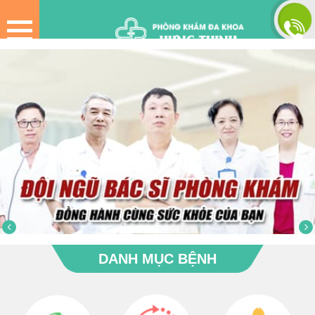
‹
›
DANH MỤC BỆNH
Liệt Dương
Xuất tinh sớm
Bệnh ở bao quy đầu
Rối loạn cương
Viêm tinh hoàn
Viêm niệu đạo