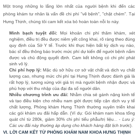
lượng cao, nhưng mức chi phí tại Hưng Thịnh được đánh giá là
rất hợp lý, tương xứng với giá trị mà người bệnh nhận được và
phù hợp với thu nhập của đại đa số người dân.
Nhiều chương trình ưu đãi:
Nhằm chia sẻ gánh nặng kinh tế
và tạo điều kiện cho nhiều nam giới được tiếp cận dịch vụ y tế
chất lượng, Phòng khám Hưng Thịnh thường xuyên triển khai
các gói khám ưu đãi hấp dẫn. (Ví dụ: Gói khám nam khoa tổng
quát chỉ từ 280k, giảm 30% chi phí tiểu phẫu/trị liệu... -
Lưu ý:
Các ưu đãi này thường áp dụng cho khách hàng đặt lịch trước
).
VI. LỜI CAM KẾT TỪ PHÒNG KHÁM NAM KHOA HƯNG THỊNH
Trải qua nhiều năm hình thành và phát triển, Phòng khám Nam
khoa Hưng Thịnh đã vinh dự đón tiếp và điều trị thành công cho
hàng chục ngàn lượt bệnh nhân, giúp họ tìm lại sức khỏe, niềm vui
và hạnh phúc trong cuộc sống. Những nụ cười, những lời cảm ơn
chân thành và sự tin tưởng giới thiệu của khách hàng chính là động
lực to lớn nhất để chúng tôi không ngừng phấn đấu.
Chúng tôi cam kết:
Luôn đặt y đức và sức khỏe người bệnh lên hàng đầu.
Cung cấp dịch vụ khám chữa bệnh nam khoa chất lượng cao,