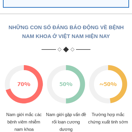
Nam giới mắc các
Nam giới gặp vấn đề
Trường hợp mắc
bệnh viêm nhiễm
rối loạn cương
chứng xuất tinh sớm
nam khoa
dương
Nam giới gặp phải
Nam giới bị vô sinh -
các bất thường ở cơ
hiếm muộn