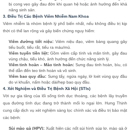
Viêm bao quy đầu:
Sưng tấy, ngứa ngáy, lở loét vùng quy đầu
do vi khuẩn, nấm hoặc dài/hẹp bao quy đầu.
4. Xét Nghiệm và Điều Trị Bệnh Xã Hội (STIs)
Với sự gia tăng của lối sống tình dục thoáng, các bệnh lây truyền
qua đường tình dục đang trở thành mối lo ngại lớn. Hưng Thịnh
cung cấp dịch vụ xét nghiệm sàng lọc chính xác và điều trị bảo mật
các bệnh:
Sùi mào gà (HPV):
Xuất hiện các nốt sùi hình súp lơ, mào gà ở
bộ phận sinh dục, hậu môn, miệng...
Bệnh Lậu:
Chảy mủ dương vật, tiểu buốt như dao cứa.
Giang mai:
Bệnh lý nguy hiểm trải qua nhiều giai đoạn, có thể
tổn thương nội tạng và thần kinh nếu không điều trị.
Mụn rộp sinh dục (Herpes):
Các mụn nước mọc thành chùm
gây đau rát, lở loét và rất dễ tái phát.
5. Chăm Sóc Sức Khỏe Sinh Sản & Vô Sinh – Hiếm Muộn
Khám sức khỏe tiền hôn nhân:
Đánh giá tổng quát sức khỏe
sinh sản của nam giới trước khi kết hôn để chuẩn bị tốt nhất cho
tương lai.
Xét nghiệm tinh dịch đồ:
Đánh giá số lượng, chất lượng, khả
năng di động và hình thái của tinh trùng – tiêu chuẩn vàng để