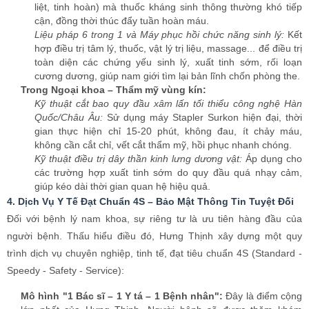
các trường hợp xuất tinh sớm do quy đầu quá nhạy cảm,
giúp kéo dài thời gian quan hệ hiệu quả.
4. Dịch Vụ Y Tế Đạt Chuẩn 4S – Bảo Mật Thông Tin Tuyệt Đối
Đối với bệnh lý nam khoa, sự riêng tư là ưu tiên hàng đầu của
người bệnh. Thấu hiểu điều đó, Hưng Thịnh xây dựng một quy
trình dịch vụ chuyên nghiệp, tinh tế, đạt tiêu chuẩn 4S (Standard -
Speedy - Safety - Service):
Mô hình "1 Bác sĩ – 1 Y tá – 1 Bệnh nhân":
Đây là điểm cộng
lớn nhất của Hưng Thịnh. Người bệnh sẽ được thăm khám
trong phòng riêng biệt, chỉ có bác sĩ và y tá hỗ trợ. Điều này
giúp nam giới thoải mái chia sẻ những vấn đề thầm kín nhất mà
không lo bị người khác nghe thấy hay làm phiền, đảm bảo sự
riêng tư tối đa.
Bảo mật thông tin 3 lớp:
Chúng tôi cam kết bảo mật tuyệt đối
mọi thông tin cá nhân và hồ sơ bệnh án của khách hàng bằng
hệ thống lưu trữ điện tử an toàn. Thông tin chỉ được sử dụng
cho mục đích điều trị và không bao giờ được tiết lộ cho bên thứ
ba nếu không có sự đồng ý của người bệnh.
Thủ tục nhanh gọn, không chờ đợi:
Nhờ hệ thống đặt lịch
hẹn trực tuyến thông minh, người bệnh có thể chủ động chọn
giờ khám. Khi đến nơi, chỉ cần đọc mã số hẹn là được vào khám