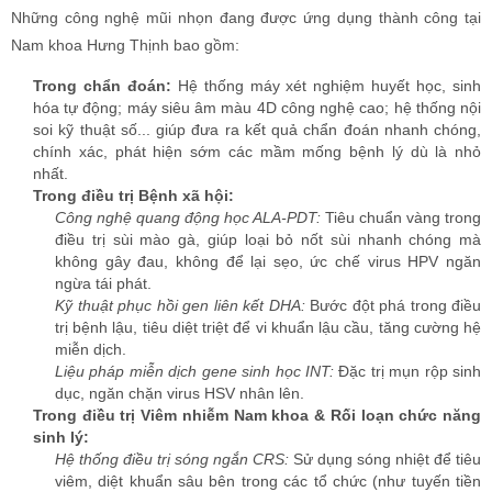
ngừa tái phát.
Kỹ thuật phục hồi gen liên kết DHA:
Bước đột phá trong điều
trị bệnh lậu, tiêu diệt triệt để vi khuẩn lậu cầu, tăng cường hệ
miễn dịch.
Liệu pháp miễn dịch gene sinh học INT:
Đặc trị mụn rộp sinh
dục, ngăn chặn virus HSV nhân lên.
Trong điều trị Viêm nhiễm Nam khoa & Rối loạn chức năng
sinh lý:
Hệ thống điều trị sóng ngắn CRS:
Sử dụng sóng nhiệt để tiêu
viêm, diệt khuẩn sâu bên trong các tổ chức (như tuyến tiền
liệt, tinh hoàn) mà thuốc kháng sinh thông thường khó tiếp
cận, đồng thời thúc đẩy tuần hoàn máu.
Liệu pháp 6 trong 1 và Máy phục hồi chức năng sinh lý:
Kết
hợp điều trị tâm lý, thuốc, vật lý trị liệu, massage... để điều trị
toàn diện các chứng yếu sinh lý, xuất tinh sớm, rối loạn
cương dương, giúp nam giới tìm lại bản lĩnh chốn phòng the.
Trong Ngoại khoa – Thẩm mỹ vùng kín:
Kỹ thuật cắt bao quy đầu xâm lấn tối thiểu công nghệ Hàn
Quốc/Châu Âu:
Sử dụng máy Stapler Surkon hiện đại, thời
gian thực hiện chỉ 15-20 phút, không đau, ít chảy máu,
không cần cắt chỉ, vết cắt thẩm mỹ, hồi phục nhanh chóng.
Kỹ thuật điều trị dây thần kinh lưng dương vật:
Áp dụng cho