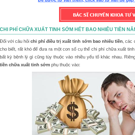
CHI PHÍ CHỮA XUẤT TINH SỚM HẾT BAO NHIÊU TIỀN NĂ
Đối với câu hỏi
chi phí điều trị xuất tinh sớm bao nhiêu tiền
, các
cho biết, rất khó để đưa ra một con số cụ thể chi phí chữa xuất tinh 
bất kỳ bệnh lý gì cũng tùy thuộc vào nhiều yếu tố khác nhau. Riên
tiền chữa xuất tinh sớm
phụ thuộc vào: