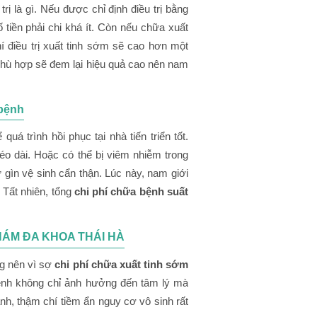
ị là gì. Nếu được chỉ định điều trị bằng
 tiền phải chi khá ít. Còn nếu chữa xuất
í điều trị xuất tinh sớm sẽ cao hơn một
hù hợp sẽ đem lại hiệu quả cao nên nam
 bệnh
quá trình hồi phục tại nhà tiến triển tốt.
kéo dài. Hoặc có thể bị viêm nhiễm trong
gìn vệ sinh cẩn thận. Lúc này, nam giới
 Tất nhiên, tổng
chi phí chữa bệnh suất
KHÁM ĐA KHOA THÁI HÀ
ng nên vì sợ
chi phí chữa xuất tinh sớm
ệnh không chỉ ảnh hưởng đến tâm lý mà
h, thậm chí tiềm ẩn nguy cơ vô sinh rất