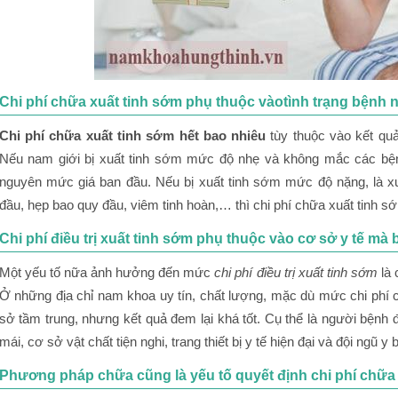
Chi phí chữa xuất tinh sớm phụ thuộc vàotình trạng bệnh 
Chi phí chữa xuất tinh sớm hết bao nhiêu
tùy thuộc vào kết qu
Nếu nam giới bị xuất tinh sớm mức độ nhẹ và không mắc các bệnh l
nguyên mức giá ban đầu. Nếu bị xuất tinh sớm mức độ nặng, là xu
đầu, hẹp bao quy đầu, viêm tinh hoàn,… thì chi phí chữa xuất tinh s
Chi phí điều trị xuất tinh sớm phụ thuộc vào cơ sở y tế mà b
Một yếu tố nữa ảnh hưởng đến mức
chi phí điều trị xuất tinh sớm
là 
Ở những địa chỉ nam khoa uy tín, chất lượng, mặc dù mức chi phí
sở tầm trung, nhưng kết quả đem lại khá tốt. Cụ thể là người bệnh đ
mái, cơ sở vật chất tiện nghi, trang thiết bị y tế hiện đại và đội ngũ 
Phương pháp chữa cũng là yếu tố quyết định chi phí chữa 