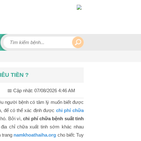
ÊU TIỀN ?
📅 Cập nhật:
07/08/2026 4:46 AM
ều người bệnh có tâm lý muốn biết được
n, để có thể xác định được
chi phí chữa
khó. Bởi vì,
chi phí chữa bệnh suất tinh
 địa chỉ chữa xuất tinh sớm khác nhau
n trang
namkhoathaiha.org
cho biết: Tuy