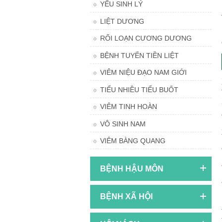
YẾU SINH LÝ
LIỆT DƯƠNG
RỐI LOẠN CƯƠNG DƯƠNG
BỆNH TUYẾN TIỀN LIỆT
VIÊM NIỆU ĐẠO NAM GIỚI
TIỂU NHIỀU TIỂU BUỐT
VIÊM TINH HOÀN
VÔ SINH NAM
VIÊM BÀNG QUANG
BỆNH HẬU MÔN
BỆNH XÃ HỘI