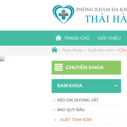
TRANG CHỦ
GIỚI THIỆU
Nam Khoa
Xuất tinh sớm
Chi 
CHUYÊN KHOA
NAM KHOA
KÉO DÀI DƯƠNG VẬT
BAO QUY ĐẦU
XUẤT TINH SỚM