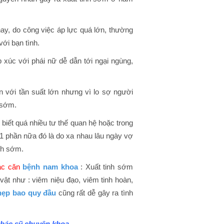
nay, do công việc áp lực quá lớn, thường
với bạn tình.
ếp xúc với phái nữ dễ dẫn tới ngại ngùng,
 với tần suất lớn nhưng vì lo sợ người
 sớm.
 biết quá nhiều tư thế quan hệ hoặc trong
 1 phần nữa đó là do xa nhau lâu ngày vợ
nh sớm.
ác căn
bệnh nam khoa
: Xuất tinh sớm
vật như : viêm niệu đạo, viêm tinh hoàn,
hẹp bao quy đầu
cũng rất dễ gây ra tình
 bác sỹ chuyên khoa