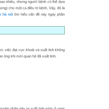
à bao nhiêu, nhưng người bệnh có thể dựa
ng) cho một ca điều trị bệnh. Vậy, đó là
 hà nội
tìm hiểu vấn đề này ngay phần
ợc việc đạt cực khoái và xuất tinh không
n ông khi mới quan hệ đã xuất tinh.
ặng hay nhẹ
ạn đến điều trị
uất tinh sớm đắt hay rẻ
ệnh
hái Hà
guyên nhân gây ra xuất tinh sớm ở nam