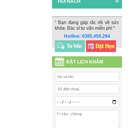
HÔI NÁCH
“ Bạn đang gặp rắc rối về sức
khỏe. Bác sĩ tư vấn miễn phí “
Hotline: 0395.456.294
ĐẶT LỊCH KHÁM