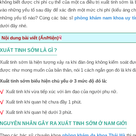
không biết được chi phí cụ thể của một ca điều trị xuất tinh sớm l
vào những yếu tố sau đây để xác định một mức chi phí (kiểu áng chừ
những yếu tố nào? Cùng các bác sĩ
phòng khám nam khoa uy tín
dưới đây nhé.
☟
Nội dung bài viết (Ẩn/Hiện)
Xuất tinh sớm là gì ?
XUẤT TINH SỚM LÀ GÌ ?
Nguyên nhân gây ra xuất tinh sớm ở nam giới
Xuất tinh sớm là hiện tượng xảy ra khi đàn ông không kiểm soát đư
Chi phí chữa xuất tinh sớm hết bao nhiêu tiền năm 2020
được như mong muốn của bản thân, nói 1 cách ngắn gọn đó là khi đà
Chi phí chữa xuất tinh sớm phụ thuộc vàotình trạng bệnh n
Xuất tinh sớm biểu hiện chủ yếu ở 3 mức độ đó là:
Chi phí điều trị xuất tinh sớm phụ thuộc vào cơ sở y tế mà b
Xuất tinh khi vừa tiếp xúc với âm đạo của người phụ nữ.
Phương pháp chữa cũng là yếu tố quyết định chi phí chữa x
Xuất tinh khi quan hệ chưa đầy 1 phút.
Chi phí cũng phụ thuộc vào khả năng hồi phục của người b
Xuất tinh khi quan hệ dưới 3 phút.
Chi phí điều trị xuất tinh sớm hợp lý tại phòng khám đa khoa T
NGUYÊN NHÂN GÂY RA XUẤT TINH SỚM Ở NAM GIỚI
Theo các bác sỹ chuyên khoa
phòng khám đa khoa Thái Hà
thì n