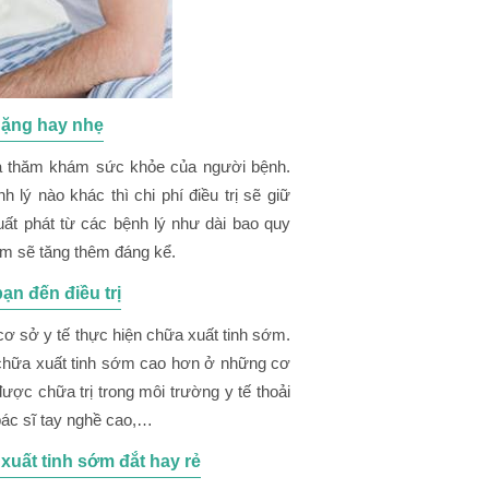
nặng hay nhẹ
ả thăm khám sức khỏe của người bệnh.
ý nào khác thì chi phí điều trị sẽ giữ
ất phát từ các bệnh lý như dài bao quy
ớm sẽ tăng thêm đáng kể.
ạn đến điều trị
cơ sở y tế thực hiện chữa xuất tinh sớm.
 chữa xuất tinh sớm cao hơn ở những cơ
ược chữa trị trong môi trường y tế thoải
y bác sĩ tay nghề cao,…
xuất tinh sớm đắt hay rẻ