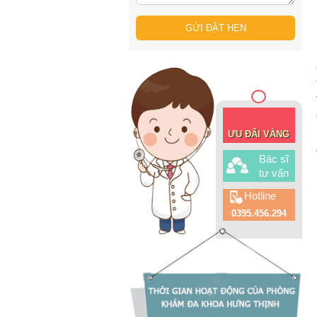
ƯU ĐÃI VÀNG
Bác sĩ
tư vấn
Hotline
0395.456.294