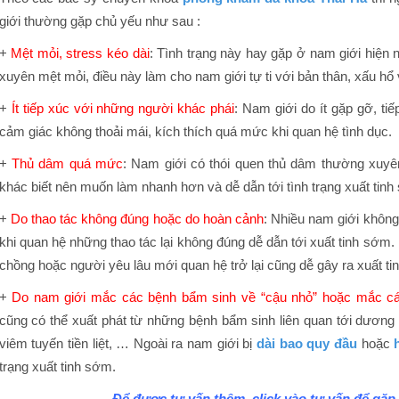
giới thường gặp chủ yếu như sau :
+
Mệt mỏi, stress kéo dài
: Tình trạng này hay gặp ở nam giới hiện 
xuyên mệt mỏi, điều này làm cho nam giới tự ti với bản thân, xấu hổ 
+
Ít tiếp xúc với những người khác phái
: Nam giới do ít gặp gỡ, ti
cảm giác không thoải mái, kích thích quá mức khi quan hệ tình dục.
+
Thủ dâm quá mức
: Nam giới có thói quen thủ dâm thường xuyên
khác biết nên muốn làm nhanh hơn và dễ dẫn tới tình trạng xuất tinh
+
Do thao tác không đúng hoặc do hoàn cảnh
: Nhiều nam giới không
khi quan hệ những thao tác lại không đúng dễ dẫn tới xuất tinh sớm.
chồng hoặc người yêu lâu mới quan hệ trở lại cũng dễ gây ra xuất ti
+
Do nam giới mắc các bệnh bẩm sinh về “cậu nhỏ” hoặc mắc c
cũng có thể xuất phát từ những bệnh bẩm sinh liên quan tới dương 
viêm tuyến tiền liệt, … Ngoài ra nam giới bị
dài bao quy đầu
hoặc
trạng xuất tinh sớm.
Để được tư vấn thêm, click vào tư vấn để gặp