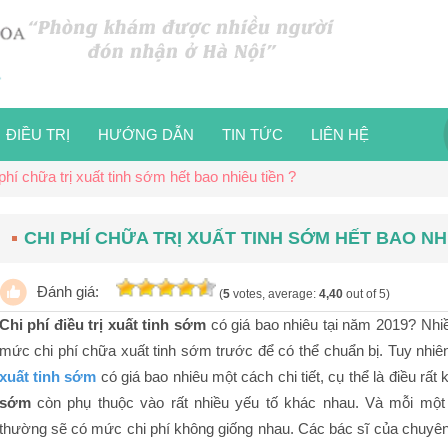
ĐIỀU TRỊ
HƯỚNG DẪN
TIN TỨC
LIÊN HỆ
phí chữa trị xuất tinh sớm hết bao nhiêu tiền ?
CHI PHÍ CHỮA TRỊ XUẤT TINH SỚM HẾT BAO NHI
Đánh giá:
(
5
votes, average:
4,40
out of 5)
Chi phí điều trị xuất tinh sớm
có giá bao nhiêu tại năm 2019? Nhi
mức chi phí chữa xuất tinh sớm trước để có thể chuẩn bị. Tuy nhiê
xuất tinh sớm
có giá bao nhiêu một cách chi tiết, cụ thể là điều rất 
sớm
còn phụ thuộc vào rất nhiều yếu tố khác nhau. Và mỗi một
thường sẽ có mức chi phí không giống nhau. Các bác sĩ của chuyê