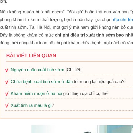
lớn.
Nếu không muốn bị “chặt chém”, “đội giá” hoặc trải qua vấn nạn 
phòng khám tư kém chất lượng, bệnh nhân hãy lựa chọn
địa chỉ k
xuất tinh sớm. Tại Hà Nội, một gợi ý mà nam giới không nên bỏ qu
Đây là phòng khám có mức
chi phí điều trị xuất tinh sớm bao nhi
đồng thời công khai toàn bộ chi phí khám chữa bệnh một cách rõ rà
BÀI VIẾT LIÊN QUAN
Nguyên nhân xuất tinh sớm
[Chi tiết]
Chữa bệnh xuât tinh sớm ở đâu
tốt mang lại hiệu quả cao?
Khám hiếm muộn ở hà nội
giới thiệu địa chỉ cụ thể
Xuất tinh ra máu là gì
?