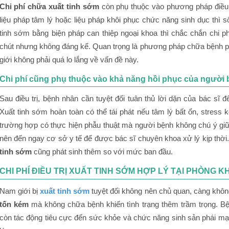
Chi phí chữa xuất tinh sớm
còn phụ thuộc vào phương pháp điều tr
liệu pháp tâm lý hoặc liệu pháp khôi phục chức năng sinh dục thì số
tinh sớm bằng biện pháp can thiệp ngoại khoa thì chắc chắn chi ph
chút nhưng không đáng kể. Quan trọng là phương pháp chữa bệnh p
giới không phải quá lo lắng về vấn đề này.
Chi phí cũng phụ thuộc vào khả năng hồi phục của người
Sau điều trị, bệnh nhân cần tuyệt đối tuân thủ lời dặn của bác sĩ để 
Xuất tinh sớm hoàn toàn có thể tái phát nếu tâm lý bất ổn, stress 
trường hợp có thực hiện phẫu thuật mà người bệnh không chú ý giữ 
nên đến ngay cơ sở y tế để được bác sĩ chuyên khoa xử lý kịp thời.
tinh sớm
cũng phát sinh thêm so với mức ban đầu.
CHI PHÍ ĐIỀU TRỊ XUẤT TINH SỚM HỢP LÝ TẠI PHÒNG 
Nam giới bị
xuất tinh sớm
tuyệt đối không nên chủ quan, càng khô
tốn kém
mà không chữa bệnh khiến tình trạng thêm trầm trọng. B
còn tác động tiêu cực đến sức khỏe và chức năng sinh sản phái mạn