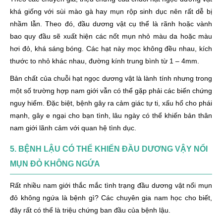
khá giống với sùi mào gà hay mụn rộp sinh dục nên rất dễ bị
nhầm lẫn. Theo đó, đầu dương vật cụ thể là rãnh hoặc vành
bao quy đầu sẽ xuất hiện các nốt mụn nhỏ màu da hoặc màu
hơi đỏ, khá sáng bóng. Các hạt này mọc không đều nhau, kích
thước to nhỏ khác nhau, đường kính trung bình từ 1 – 4mm.
Bản chất của chuỗi hạt ngọc dương vật là lành tính nhưng trong
một số trường hợp nam giới vẫn có thể gặp phải các biến chứng
nguy hiểm. Đặc biệt, bệnh gây ra cảm giác tự ti, xấu hổ cho phái
mạnh, gây e ngại cho bạn tình, lâu ngày có thể khiến bản thân
nam giới lãnh cảm với quan hệ tình dục.
5. BỆNH LẬU CÓ THỂ KHIẾN ĐẦU DƯƠNG VẬY NỔI
MỤN ĐỎ KHÔNG NGỨA
Rất nhiều nam giới thắc mắc tình trạng đầu dương vật nổi mụn
đỏ không ngứa là bệnh gì? Các chuyên gia nam học cho biết,
đây rất có thể là triệu chứng ban đầu của bệnh lậu.