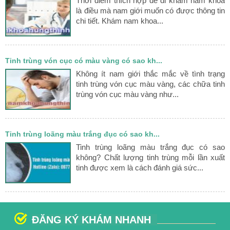
Thời điểm thích hợp để đi khám nam khoa
là điều mà nam giới muốn có được thông tin
chi tiết. Khám nam khoa...
Tinh trùng vón cục có màu vàng có sao kh...
Không ít nam giới thắc mắc về tình trạng
tinh trùng vón cục màu vàng, các chữa tinh
trùng vón cục màu vàng như...
Tinh trùng loãng màu trắng đục có sao kh...
Tinh trùng loãng màu trắng đục có sao
không? Chất lượng tinh trùng mỗi lần xuất
tinh được xem là cách đánh giá sức...
ĐĂNG KÝ KHÁM NHANH