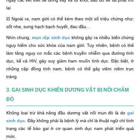
ngày các vết loét sẽ đóng vảy và tự khỏi, sau đó sẽ tái phát trở
lại
☑️ Ngoài ra, nam giới có thể kèm theo một số triệu chứng như:
sốt nhẹ, sưng hạch bạch huyết, đau đầu…
Nhìn chung,
mụn rộp sinh dục
không gây ra nhiều biến chứng
nguy hiểm cho sức khỏe của nam giới. Tuy nhiên, bệnh có thể
làm tăng nguy cơ mắc các bệnh truyền nhiễm qua đường tình
dục, kể cả HIV, gây suy giảm ham muốn tình dục. Đặc biệt, ở
những cặp đồng tính nam, bệnh có thể gây viêm niêm trực
tràng.
3. GAI SINH DỤC KHIẾN DƯƠNG VẬT BỊ NỔI CHẤM
ĐỎ
Không loại trừ khả năng đầu dương vật nổi mụn đỏ là do
gai
sinh dục
. Đây không phải là bệnh lý mà chỉ là thuật ngữ chỉ tình
trạng các tế bào gai ở cơ quan sinh dục nam phát triển quá
mức.