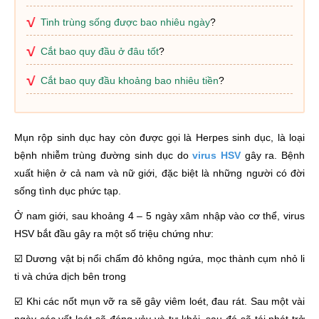
Tinh trùng sống được bao nhiêu ngày
?
Cắt bao quy đầu ở đâu tốt
?
Cắt bao quy đầu khoảng bao nhiêu tiền
?
Mụn rộp sinh dục hay còn được gọi là Herpes sinh dục, là loại
bệnh nhiễm trùng đường sinh dục do
virus HSV
gây ra. Bệnh
xuất hiện ở cả nam và nữ giới, đặc biệt là những người có đời
sống tình dục phức tạp.
Ở nam giới, sau khoảng 4 – 5 ngày xâm nhập vào cơ thể, virus
HSV bắt đầu gây ra một số triệu chứng như:
☑️ Dương vật bị nổi chấm đỏ không ngứa, mọc thành cụm nhỏ li
ti và chứa dịch bên trong
☑️ Khi các nốt mụn vỡ ra sẽ gây viêm loét, đau rát. Sau một vài