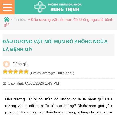
Tin tức
Đầu dương vật nổi mụn đỏ không ngứa là bệnh
gì?
ĐẦU DƯƠNG VẬT NỔI MỤN ĐỎ KHÔNG NGỨA
LÀ BỆNH GÌ?
Đánh giá:
(
1
votes, average:
5,00
out of 5)
📅 Cập nhật:
09/08/2026 1:43 PM
Đầu dương vật bị nổi mần đỏ không ngứa là bệnh gì? Đầu
dương vật bị nổi mụn đỏ có sao không? Nhiều nam giới gặp
phải tình trạng này cảm thấy hoang mang, lo lắng cho sức khỏe