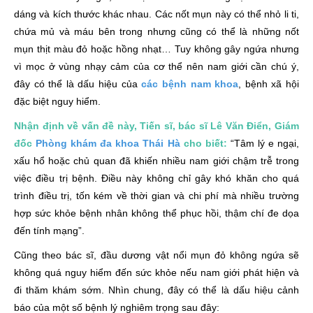
2. Đầu dương vật bị nổi mần đỏ do mụn rộp sinh dục
dáng và kích thước khác nhau. Các nốt mụn này có thể nhỏ li ti,
chứa mủ và máu bên trong nhưng cũng có thể là những nốt
3. Gai sinh dục khiến dương vật bị nổi chấm đỏ
mụn thịt màu đỏ hoặc hồng nhạt… Tuy không gây ngứa nhưng
4. Đầu dương vật nổi mụn đỏ không ngứa – Chuỗi hạt
vì mọc ở vùng nhạy cảm của cơ thể nên nam giới cần chú ý,
ngọc dương vật
đây có thể là dấu hiệu của
các bệnh nam khoa
, bệnh xã hội
đặc biệt nguy hiểm.
5. Bệnh lậu có thể khiến đầu dương vậy nổi mụn đỏ
không ngứa
Nhận định về vấn đề này, Tiến sĩ, bác sĩ Lê Văn Điển, Giám
đốc
Phòng khám đa khoa Thái Hà
cho biết:
“Tâm lý e ngại,
Làm gì khi đầu dương vật nổi mụn đỏ không ngứa?
xấu hổ hoặc chủ quan đã khiến nhiều nam giới chậm trễ trong
việc điều trị bệnh. Điều này không chỉ gây khó khăn cho quá
trình điều trị, tốn kém về thời gian và chi phí mà nhiều trường
hợp sức khỏe bệnh nhân không thể phục hồi, thậm chí đe dọa
đến tính mạng”.
Cũng theo bác sĩ, đầu dương vật nổi mụn đỏ không ngứa sẽ
không quá nguy hiểm đến sức khỏe nếu nam giới phát hiện và
đi thăm khám sớm. Nhìn chung, đây có thể là dấu hiệu cảnh
báo của một số bệnh lý nghiêm trọng sau đây: