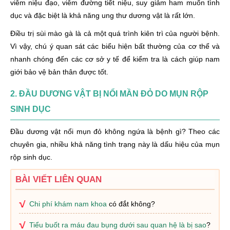
viêm niệu đạo, viêm đường tiết niệu, suy giảm ham muốn tình
dục và đặc biệt là khả năng ung thư dương vật là rất lớn.
Điều trị sùi mào gà là cả một quá trình kiên trì của người bệnh.
Vì vậy, chú ý quan sát các biểu hiện bất thường của cơ thể và
nhanh chóng đến các cơ sở y tế để kiểm tra là cách giúp nam
giới bảo vệ bản thân được tốt.
2. ĐẦU DƯƠNG VẬT BỊ NỔI MẦN ĐỎ DO MỤN RỘP
SINH DỤC
Đầu dương vật nổi mụn đỏ không ngứa là bệnh gì? Theo các
chuyên gia, nhiều khả năng tình trạng này là dấu hiệu của mụn
rộp sinh dục.
BÀI VIẾT LIÊN QUAN
Chi phí khám nam khoa
có đắt không?
Tiểu buốt ra máu đau bụng dưới sau quan hệ là bị sao
?