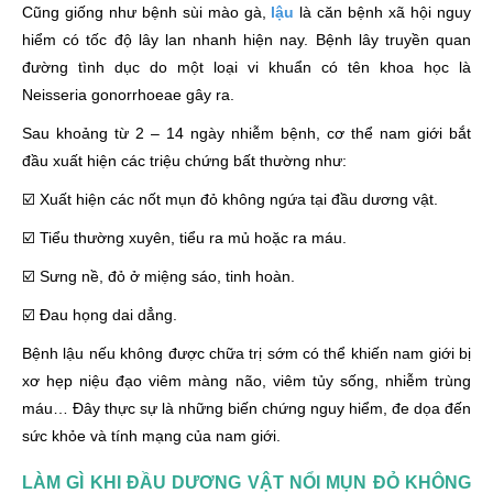
Cũng giống như bệnh sùi mào gà,
lậu
là căn bệnh xã hội nguy
hiểm có tốc độ lây lan nhanh hiện nay. Bệnh lây truyền quan
đường tình dục do một loại vi khuẩn có tên khoa học là
Neisseria gonorrhoeae gây ra.
Sau khoảng từ 2 – 14 ngày nhiễm bệnh, cơ thể nam giới bắt
đầu xuất hiện các triệu chứng bất thường như:
☑️ Xuất hiện các nốt mụn đỏ không ngứa tại đầu dương vật.
☑️ Tiểu thường xuyên, tiểu ra mủ hoặc ra máu.
☑️ Sưng nề, đỏ ở miệng sáo, tinh hoàn.
☑️ Đau họng dai dẳng.
Bệnh lậu nếu không được chữa trị sớm có thể khiến nam giới bị
xơ hẹp niệu đạo viêm màng não, viêm tủy sống, nhiễm trùng
máu… Đây thực sự là những biến chứng nguy hiểm, đe dọa đến
sức khỏe và tính mạng của nam giới.
LÀM GÌ KHI ĐẦU DƯƠNG VẬT NỔI MỤN ĐỎ KHÔNG