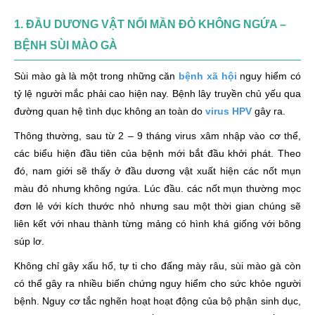
1. ĐẦU DƯƠNG VẬT NỔI MẦN ĐỎ KHÔNG NGỨA –
BỆNH SÙI MÀO GÀ
Sùi mào gà là một trong những căn
bệnh xã hội
nguy hiểm có
tỷ lệ người mắc phải cao hiện nay. Bệnh lây truyền chủ yếu qua
đường quan hệ tình dục không an toàn do
virus HPV
gây ra.
Thông thường, sau từ 2 – 9 tháng virus xâm nhập vào cơ thể,
các biểu hiện đầu tiên của bệnh mới bắt đầu khởi phát. Theo
đó, nam giới sẽ thấy ở đầu dương vật xuất hiện các nốt mụn
màu đỏ nhưng không ngứa. Lúc đầu. các nốt mụn thường mọc
đơn lẻ với kích thước nhỏ nhưng sau một thời gian chúng sẽ
liên kết với nhau thành từng mảng có hình khá giống với bông
súp lơ.
Không chỉ gây xấu hổ, tự ti cho đấng mày râu, sùi mào gà còn
có thể gây ra nhiều biến chứng nguy hiểm cho sức khỏe người
bệnh. Nguy cơ tắc nghẽn hoạt hoạt động của bộ phận sinh dục,