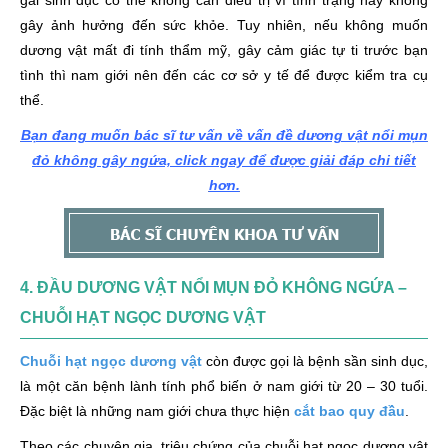
gai sinh dục có thể không cần điều trị vì tình trạng này không
gây ảnh hưởng đến sức khỏe. Tuy nhiên, nếu không muốn
dương vật mất đi tính thẩm mỹ, gây cảm giác tự ti trước bạn
tình thì nam giới nên đến các cơ sở y tế để được kiểm tra cụ
thể.
Bạn đang muốn bác sĩ tư vấn về vấn đề dương vật nổi mụn
đỏ không gây ngứa, click ngay để được giải đáp chi tiết
hơn.
4. ĐẦU DƯƠNG VẬT NỔI MỤN ĐỎ KHÔNG NGỨA –
CHUỖI HẠT NGỌC DƯƠNG VẬT
Chuỗi hạt ngọc dương vật
còn được gọi là bệnh sần sinh dục,
là một căn bệnh lành tính phổ biến ở nam giới từ 20 – 30 tuổi.
Đặc biệt là những nam giới chưa thực hiện
cắt bao quy đầu
.
Theo các chuyên gia, triệu chứng của chuỗi hạt ngọc dương vật