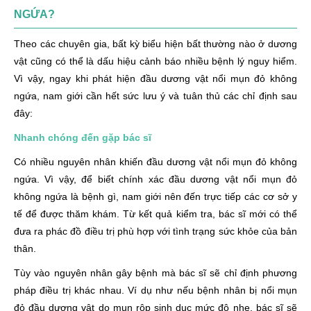
NGỨA?
Theo các chuyên gia, bất kỳ biểu hiện bất thường nào ở dương
vật cũng có thể là dấu hiệu cảnh báo nhiều bệnh lý nguy hiểm.
Vì vậy, ngay khi phát hiện đầu dương vật nổi mụn đỏ không
ngứa, nam giới cần hết sức lưu ý và tuân thủ các chỉ định sau
đây:
Nhanh chóng đến gặp bác sĩ
Có nhiều nguyên nhân khiến đầu dương vật nổi mụn đỏ không
ngứa. Vì vậy, để biết chính xác đầu dương vật nổi mụn đỏ
không ngứa là bệnh gì, nam giới nên đến trực tiếp các cơ sở y
tế để được thăm khám. Từ kết quả kiểm tra, bác sĩ mới có thể
đưa ra phác đồ điều trị phù hợp với tình trạng sức khỏe của bản
thân.
Tùy vào nguyên nhân gây bệnh mà bác sĩ sẽ chỉ định phương
pháp điều trị khác nhau. Ví dụ như nếu bệnh nhân bị nổi mụn
đỏ đầu dương vật do mụn rộp sinh dục mức độ nhẹ, bác sĩ sẽ