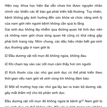
Hiện nay, khoa học hiện đại vẫn chưa tìm được nguyên nhân
chính xác khiến các tế bào gai phát triển bất thường. Tuy nhiên,
bệnh không gây ảnh hưởng đến sức khỏe và chức năng sinh lý
của nam giới nên người bệnh không cần quá lo lắng.
Gai sinh dục không lây nhiễm qua đường quan hệ tình dục nên
cả những nam giới chưa từng quan hệ cũng có khả năng gặp
phải tình trạng này. Nhìn chung, các dấu hiệu nhận biết gai sinh
dục thường gặp ở nam giới là:
☑️ Đầu dương vật nổi mụn đỏ không ngứa, không đau.
☑️ Khi chạm tay vào các nốt mụn cảm thấy hơi rợn người.
☑️ Kích thước của các nhú gai sinh dục có thể phát triển theo
thời gian nếu nam giới vệ sinh vùng kín không đảm bảo.
☑️ Một số trường hợp các nhú gai lây lan ra toàn bộ dương vật,
gây mất thẩm mỹ cho bộ phận sinh dục.
Đầu dương vật nổi mụn đỏ không ngứa là bệnh gì? Nam giới bị