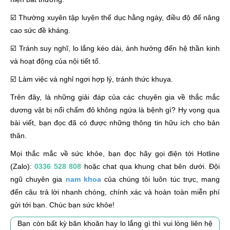
☑️ Thường xuyên tập luyện thể dục hằng ngày, điều độ để nâng
cao sức đề kháng.
☑️ Tránh suy nghĩ, lo lắng kéo dài, ảnh hưởng đến hệ thần kinh
và hoạt động của nội tiết tố.
☑️ Làm việc và nghỉ ngơi hợp lý, tránh thức khuya.
Trên đây, là những giải đáp của các chuyên gia về thắc mắc
dương vật bị nổi chấm đỏ không ngứa là bệnh gì? Hy vọng qua
bài viết, bạn đọc đã có được những thông tin hữu ích cho bản
thân.
Mọi thắc mắc về sức khỏe, bạn đọc hãy gọi điện tới Hotline
(Zalo):
0336 528 808
hoặc chat qua khung chat bên dưới. Đội
ngũ chuyên gia
nam khoa
của chúng tôi luôn túc trực, mang
đến câu trả lời nhanh chóng, chính xác và hoàn toàn miễn phí
gửi tới bạn. Chúc bạn sức khỏe!
Bạn còn bất kỳ băn khoăn hay lo lắng gì thì vui lòng liên hệ