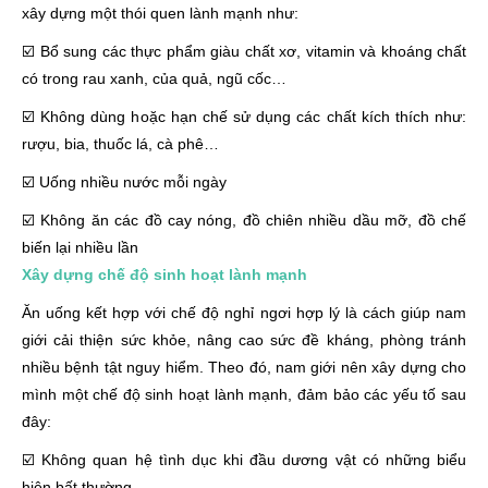
xây dựng một thói quen lành mạnh như:
☑️ Bổ sung các thực phẩm giàu chất xơ, vitamin và khoáng chất
có trong rau xanh, của quả, ngũ cốc…
☑️ Không dùng hoặc hạn chế sử dụng các chất kích thích như:
rượu, bia, thuốc lá, cà phê…
☑️ Uống nhiều nước mỗi ngày
☑️ Không ăn các đồ cay nóng, đồ chiên nhiều dầu mỡ, đồ chế
biến lại nhiều lần
Xây dựng chế độ sinh hoạt lành mạnh
Ăn uống kết hợp với chế độ nghỉ ngơi hợp lý là cách giúp nam
giới cải thiện sức khỏe, nâng cao sức đề kháng, phòng tránh
nhiều bệnh tật nguy hiểm. Theo đó, nam giới nên xây dựng cho
mình một chế độ sinh hoạt lành mạnh, đảm bảo các yếu tố sau
đây:
☑️ Không quan hệ tình dục khi đầu dương vật có những biểu
hiện bất thường.