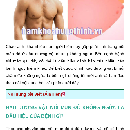
Chào anh, khá nhiều nam giới hiện nay gặp phải tình trạng nổi
mẩn đỏ ở đầu dương vật nhưng không ngứa. Bên cạnh bệnh
sùi mào gà, đây có thể là dấu hiệu cảnh báo của nhiều căn
bệnh nguy hiểm khác. Để biết được chính xác dương vật bị nổi
chấm đỏ không ngứa là bệnh gì, chúng tôi mời anh và bạn đọc
theo dõi nội dung bài viết phía dưới đây.
☟
Nội dung bài viết (Ẩn/Hiện)
Đầu dương vật nổi mụn đỏ không ngứa là dấu hiệu
ĐẦU DƯƠNG VẬT NỔI MỤN ĐỎ KHÔNG NGỨA LÀ
của bệnh gì?
DẤU HIỆU CỦA BỆNH GÌ?
1. Đầu dương vật nổi mần đỏ không ngứa – Bệnh sùi
mào gà
Theo các chuyên gia, nổi mụn đỏ ở đầu dương vật sẽ có hình