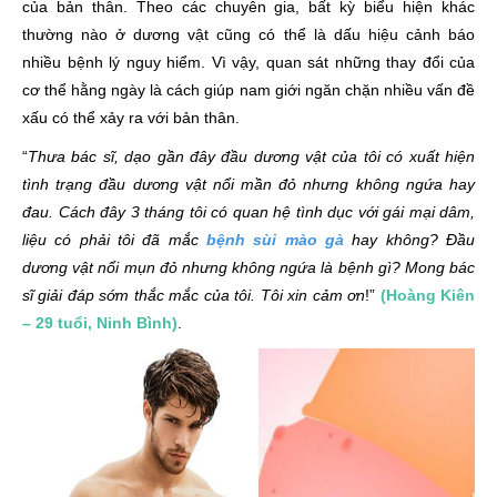
của bản thân. Theo các chuyên gia, bất kỳ biểu hiện khác
thường nào ở dương vật cũng có thể là dấu hiệu cảnh báo
nhiều bệnh lý nguy hiểm. Vì vậy, quan sát những thay đổi của
cơ thể hằng ngày là cách giúp nam giới ngăn chặn nhiều vấn đề
xấu có thể xảy ra với bản thân.
“
Thưa bác sĩ, dạo gần đây đầu dương vật của tôi có xuất hiện
tình trạng đầu dương vật nổi mần đỏ nhưng không ngứa hay
đau. Cách đây 3 tháng tôi có quan hệ tình dục với gái mại dâm,
liệu có phải tôi đã mắc
bệnh sùi mào gà
hay không? Đầu
dương vật nổi mụn đỏ nhưng không ngứa là bệnh gì? Mong bác
sĩ giải đáp sớm thắc mắc của tôi. Tôi xin cảm ơn
!”
(Hoàng Kiên
– 29 tuổi, Ninh Bình)
.