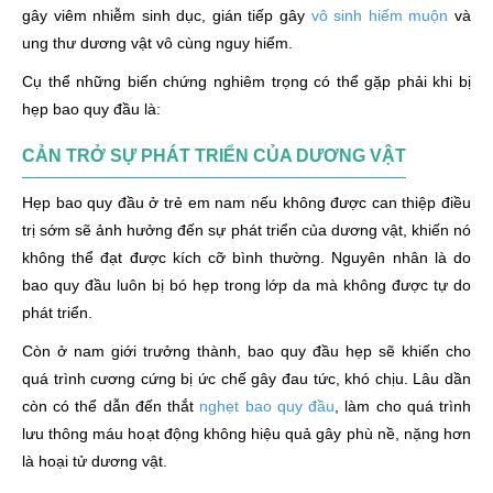
gây viêm nhiễm sinh dục, gián tiếp gây
vô sinh hiếm muộn
và
ung thư dương vật vô cùng nguy hiểm.
Cụ thể những biến chứng nghiêm trọng có thể gặp phải khi bị
hẹp bao quy đầu là:
CẢN TRỞ SỰ PHÁT TRIỂN CỦA DƯƠNG VẬT
Hẹp bao quy đầu ở trẻ em nam nếu không được can thiệp điều
trị sớm sẽ ảnh hưởng đến sự phát triển của dương vật, khiến nó
không thể đạt được kích cỡ bình thường. Nguyên nhân là do
bao quy đầu luôn bị bó hẹp trong lớp da mà không được tự do
phát triển.
Còn ở nam giới trưởng thành, bao quy đầu hẹp sẽ khiến cho
quá trình cương cứng bị ức chế gây đau tức, khó chịu. Lâu dần
còn có thể dẫn đến thắt
nghẹt bao quy đầu
, làm cho quá trình
lưu thông máu hoạt động không hiệu quả gây phù nề, nặng hơn
là hoại tử dương vật.