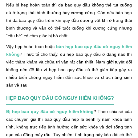
Nếu bị hẹp hoàn toàn thì da bao quy đầu không thể tụt xuống
dù ở trạng thái bình thường hay cương cứng. Còn nếu bán hẹp
thì da bao quy đầu trùm kín quy đầu dương vật khi ở trạng thái
bình thường và vẫn có thể tuột xuống khi cương cứng nhưng
“cậu bé” có cảm giác bị bó chặt.
Vậy hẹp hoàn toàn hoặc
bán hẹp bao quy đầu có nguy hiểm
không
? Thực tế cho thấy, dù hẹp bao quy đầu ở dạng nào thì
việc thăm khám và chữa trị vẫn rất cần thiết. Nam giới tuyệt đối
không nên để lâu vì hẹp bao quy đầu có thể gián tiếp gây ra
nhiều biến chứng nguy hiểm đến sức khỏe và chức năng sinh
sản về sau.
HẸP BAO QUY ĐẦU CÓ NGUY HIỂM KHÔNG?
Bị hẹp bao quy đầu có nguy hiểm không
? Theo chia sẻ của
các chuyên gia thì bao quy đầu hẹp là bệnh lý nam khoa lành
tính, không trực tiếp ảnh hưởng đến sức khỏe và đời sống tình
dục của đấng mày râu. Tuy nhiên, tình trạng này kéo dài có thể