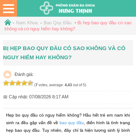
Nam Khoa
Bao Quy Đầu
Bị hẹp bao quy đầu có sao
không và có nguy hiểm hay không?
BỊ HẸP BAO QUY ĐẦU CÓ SAO KHÔNG VÀ CÓ
NGUY HIỂM HAY KHÔNG?
Đánh giá:
(
7
votes, average:
4,43
out of 5)
📅 Cập nhật:
07/08/2026 8:17 AM
Hẹp bo quy đầu có nguy hiểm không? Hầu hết trẻ em nam khi
sinh ra đều gặp vấn đề về
bao quy đầu
, điển hình là tình trạng
hẹp bao quy đầu. Tuy nhiên, đây chỉ là hiện tượng sinh lý bình