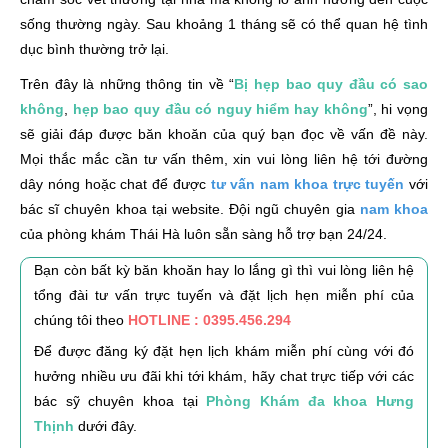
sống thường ngày. Sau khoảng 1 tháng sẽ có thể quan hệ tình
dục bình thường trở lại.
Trên đây là những thông tin về “
Bị hẹp bao quy đầu có sao
không
,
hẹp bao quy đầu có nguy hiểm hay không
”, hi vọng
sẽ giải đáp được băn khoăn của quý bạn đọc về vấn đề này.
Mọi thắc mắc cần tư vấn thêm, xin vui lòng liên hệ tới đường
dây nóng hoặc chat để được
tư vấn nam khoa trực tuyến
với
bác sĩ chuyên khoa tại website. Đội ngũ chuyên gia
nam khoa
của phòng khám Thái Hà luôn sẵn sàng hỗ trợ bạn 24/24.
Bạn còn bất kỳ băn khoăn hay lo lắng gì thì vui lòng liên hệ
tổng đài tư vấn trực tuyến và đặt lịch hẹn miễn phí của
chúng tôi theo
HOTLINE : 0395.456.294
Để được đăng ký đặt hẹn lịch khám miễn phí cùng với đó
hưởng nhiều ưu đãi khi tới khám, hãy chat trực tiếp với các
bác sỹ chuyên khoa tại
Phòng Khám đa khoa Hưng
Thịnh
dưới đây.