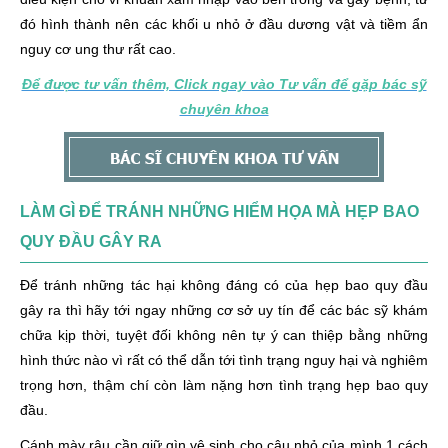
đó hình thành nên các khối u nhỏ ở đầu dương vật và tiềm ẩn
nguy cơ ung thư rất cao.
Để được tư vấn thêm, Click ngay vào Tư vấn để gặp bác sỹ
chuyên khoa
LÀM GÌ ĐỂ TRÁNH NHỮNG HIỂM HỌA MÀ HẸP BAO
QUY ĐẦU GÂY RA
Để tránh những tác hại không đáng có của hẹp bao quy đầu
gây ra thì hãy tới ngay những cơ sở uy tín để các bác sỹ khám
chữa kịp thời, tuyệt đối không nên tự ý can thiệp bằng những
hình thức nào vì rất có thể dẫn tới tình trạng nguy hại và nghiêm
trọng hơn, thậm chí còn làm nặng hơn tình trạng hẹp bao quy
đầu.
Cánh mày râu cần giữ gìn vệ sinh cho cậu nhỏ của mình 1 cách