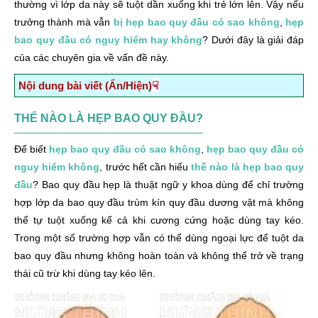
thường vì lớp da này sẽ tuột dần xuống khi trẻ lớn lên. Vậy nếu
trưởng thành mà vẫn
bị hẹp bao quy đầu có sao không
,
hẹp
bao quy đầu có nguy hiểm hay không
? Dưới đây là giải đáp
của các chuyên gia về vấn đề này.
☟
Nội dung bài viết (Ẩn/Hiện)
Thế nào là hẹp bao quy đầu?
THẾ NÀO LÀ HẸP BAO QUY ĐẦU?
Hẹp bao quy đầu có nguy hiểm không?
Để biết
hẹp bao quy đầu có sao không
,
hẹp bao quy đầu có
Cản trở sự phát triển của dương vật
nguy hiểm không
, trước hết cần hiểu
thế nào là hẹp bao quy
Gây khó khăn cho việc đi tiểu
đầu
? Bao quy đầu hẹp là thuật ngữ y khoa dùng để chỉ trường
Gây các bệnh viêm nhiễm
hợp lớp da bao quy đầu trùm kín quy đầu dương vật mà không
thể tự tuột xuống kể cả khi cương cứng hoặc dùng tay kéo.
Ảnh hưởng đến đời sống tình dục
Trong một số trường hợp vẫn có thể dùng ngoại lực để tuột da
Tăng nguy cơ ung thư dương vật
bao quy đầu nhưng không hoàn toàn và không thể trở về trạng
thái cũ trừ khi dùng tay kéo lên.
Làm gì để tránh những hiểm họa mà hẹp bao quy đầu
gây ra