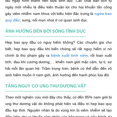
lâu ngày hình thành nên bựa sinh dục. Các chất bẩn tích tụ
ngày một nhiều là điều kiện thuận lợi cho hại khuẩn tấn công
gây viêm nhiễm nam khoa với biểu hiện đặc trưng là
ngứa bao
quy đầu
, sưng, nổi mụn nhọt ở cơ quan sinh dục.
ẢNH HƯỞNG ĐẾN ĐỜI SỐNG TÌNH DỤC
Hẹp bao quy đầu có nguy hiểm không? Các chuyên gia cho
biết, hẹp bao quy đầu khi biến chứng sẽ rất nguy hiểm vì nó
chính là thủ phạm gây ra
bệnh xuất tinh sớm
, rối loạn xuất
tinh, đau khi cương dương,… khiến nam giới mặc cảm, tự ti, sợ
hãi mỗi lần quan hệ. Trầm trọng hơn, bệnh có thể dẫn đến vô
sinh hiếm muộn ở nam giới, ảnh hưởng đến hạnh phúc lứa đôi.
TĂNG NGUY CƠ UNG THƯ DƯƠNG VẬT
Theo một nghiên cứu mới đây cho thấy, có đến 85% nam giới bị
ung thư dương vật do không phát hiện và điều trị hẹp bao quy
đầu kịp thời. Nguyên nhân là do vùng kín bị viêm nhiễm sẽ tạo
điều kiện cho vi khuẩn xâm nhập vào bên trong và gây bệnh, từ