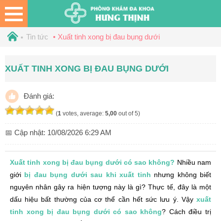
Tin tức
Xuất tinh xong bị đau bụng dưới
XUẤT TINH XONG BỊ ĐAU BỤNG DƯỚI
Đánh giá:
(
1
votes, average:
5,00
out of 5)
📅 Cập nhật:
10/08/2026 6:29 AM
Xuất tinh xong bị đau bụng dưới có sao không?
Nhiều nam
giới
bị đau bụng dưới sau khi xuất tinh
nhưng không biết
nguyên nhân gây ra hiện tượng này là gì? Thực tế, đây là một
dấu hiệu bất thường của cơ thể cần hết sức lưu ý. Vậy
xuất
tinh xong bị đau bụng dưới có sao không
? Cách điều trị