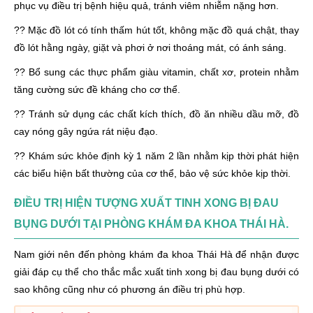
phục vụ điều trị bệnh hiệu quả, tránh viêm nhiễm nặng hơn.
?? Mặc đồ lót có tính thấm hút tốt, không mặc đồ quá chật, thay
đồ lót hằng ngày, giặt và phơi ở nơi thoáng mát, có ánh sáng.
?? Bổ sung các thực phẩm giàu vitamin, chất xơ, protein nhằm
tăng cường sức đề kháng cho cơ thể.
?? Tránh sử dụng các chất kích thích, đồ ăn nhiều dầu mỡ, đồ
cay nóng gây ngứa rát niệu đạo.
?? Khám sức khỏe định kỳ 1 năm 2 lần nhằm kịp thời phát hiện
các biểu hiện bất thường của cơ thể, bảo vệ sức khỏe kịp thời.
ĐIỀU TRỊ HIỆN TƯỢNG XUẤT TINH XONG BỊ ĐAU
BỤNG DƯỚI TẠI PHÒNG KHÁM ĐA KHOA THÁI HÀ.
Nam giới nên đến phòng khám đa khoa Thái Hà để nhận được
giải đáp cụ thể cho thắc mắc xuất tinh xong bị đau bụng dưới có
sao không cũng như có phương án điều trị phù hợp.