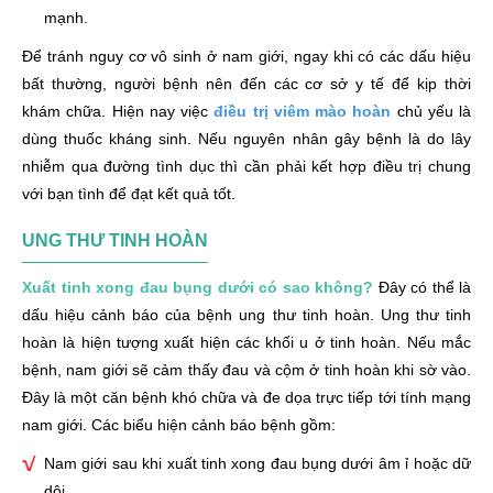
mạnh.
Để tránh nguy cơ vô sinh ở nam giới, ngay khi có các dấu hiệu
bất thường, người bệnh nên đến các cơ sở y tế để kịp thời
khám chữa. Hiện nay việc
điều trị viêm mào hoàn
chủ yếu là
dùng thuốc kháng sinh. Nếu nguyên nhân gây bệnh là do lây
nhiễm qua đường tình dục thì cần phải kết hợp điều trị chung
với bạn tình để đạt kết quả tốt.
UNG THƯ TINH HOÀN
Xuất tinh xong đau bụng dưới có sao không?
Đây có thể là
dấu hiệu cảnh báo của bệnh ung thư tinh hoàn. Ung thư tinh
hoàn là hiện tượng xuất hiện các khối u ở tinh hoàn. Nếu mắc
bệnh, nam giới sẽ cảm thấy đau và cộm ở tinh hoàn khi sờ vào.
Đây là một căn bệnh khó chữa và đe dọa trực tiếp tới tính mạng
nam giới. Các biểu hiện cảnh báo bệnh gồm:
Nam giới sau khi xuất tinh xong đau bụng dưới âm ỉ hoặc dữ
dội.