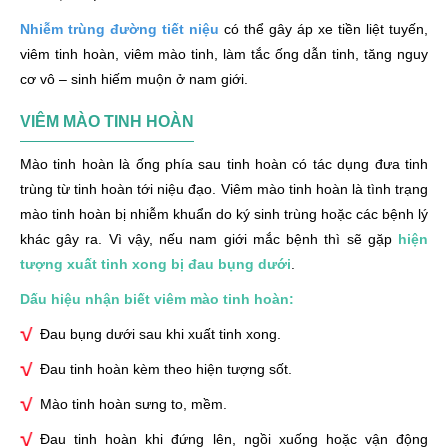
Nhiễm trùng đường tiết niệu
có thể gây áp xe tiền liệt tuyến,
viêm tinh hoàn, viêm mào tinh, làm tắc ống dẫn tinh, tăng nguy
cơ vô – sinh hiếm muộn ở nam giới.
VIÊM MÀO TINH HOÀN
Mào tinh hoàn là ống phía sau tinh hoàn có tác dụng đưa tinh
trùng từ tinh hoàn tới niệu đạo. Viêm mào tinh hoàn là tình trạng
mào tinh hoàn bị nhiễm khuẩn do ký sinh trùng hoặc các bệnh lý
khác gây ra. Vì vậy, nếu nam giới mắc bệnh thì sẽ gặp
hiện
tượng xuất tinh xong bị đau bụng dưới
.
Dấu hiệu nhận biết viêm mào tinh hoàn:
Đau bụng dưới sau khi xuất tinh xong.
Đau tinh hoàn kèm theo hiện tượng sốt.
Mào tinh hoàn sưng to, mềm.
Đau tinh hoàn khi đứng lên, ngồi xuống hoặc vận động