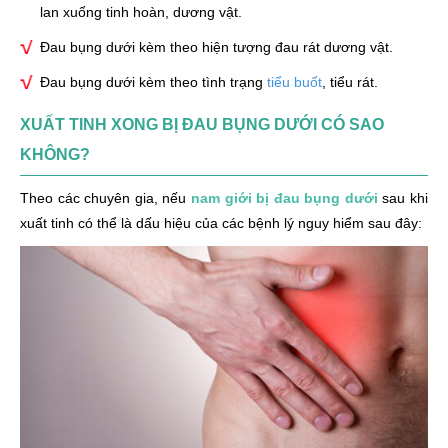
lan xuống tinh hoàn, dương vật.
Đau bụng dưới kèm theo hiện tượng đau rát dương vật.
Đau bụng dưới kèm theo tình trạng
tiểu buốt
, tiểu rát.
XUẤT TINH XONG BỊ ĐAU BỤNG DƯỚI CÓ SAO
KHÔNG?
Theo các chuyên gia, nếu
nam giới bị đau bụng dưới
sau khi
xuất tinh có thể là dấu hiệu của các bệnh lý nguy hiểm sau đây: