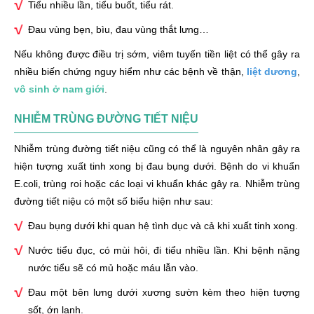
Tiểu nhiều lần, tiểu buốt, tiểu rát.
Đau vùng bẹn, bìu, đau vùng thắt lưng…
Nếu không được điều trị sớm, viêm tuyến tiền liệt có thể gây ra
nhiều biến chứng nguy hiểm như các bệnh về thận,
liệt dương
,
vô sinh ở nam giới
.
NHIỄM TRÙNG ĐƯỜNG TIẾT NIỆU
Nhiễm trùng đường tiết niệu cũng có thể là nguyên nhân gây ra
hiện tượng xuất tinh xong bị đau bụng dưới. Bệnh do vi khuẩn
E.coli, trùng roi hoặc các loại vi khuẩn khác gây ra. Nhiễm trùng
đường tiết niệu có một số biểu hiện như sau:
Đau bụng dưới khi quan hệ tình dục và cả khi xuất tinh xong.
Nước tiểu đục, có mùi hôi, đi tiểu nhiều lần. Khi bệnh nặng
nước tiểu sẽ có mủ hoặc máu lẫn vào.
Đau một bên lưng dưới xương sườn kèm theo hiện tượng
sốt, ớn lạnh.