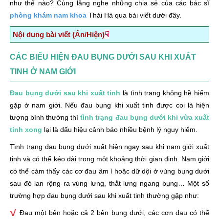
như thế nào? Cùng lắng nghe những chia sẻ của các bác sĩ
phòng khám nam khoa
Thái Hà qua bài viết dưới đây.
☟
Nội dung bài viết (Ẩn/Hiện)
Các biểu hiện đau bụng dưới sau khi xuất tinh ở nam giới
CÁC BIỂU HIỆN ĐAU BỤNG DƯỚI SAU KHI XUẤT
Xuất tinh xong bị đau bụng dưới có sao không?
TINH Ở NAM GIỚI
Viêm tuyến tiền liệt
Đau bụng dưới sau khi xuất tinh
là tình trạng không hề hiếm
Nhiễm trùng đường tiết niệu
gặp ở nam giới. Nếu đau bụng khi xuất tinh được coi là hiện
Viêm mào tinh hoàn
tượng bình thường thì
tình trạng đau bụng dưới khi vừa xuất
tinh xong
lại là dấu hiệu cảnh báo nhiều bệnh lý nguy hiểm.
Ung thư tinh hoàn
Tình trạng đau bụng dưới xuất hiện ngay sau khi nam giới xuất
Khi bị xuất tinh xong bị đau bụng dưới nên làm gì?
tinh và có thể kéo dài trong một khoảng thời gian định. Nam giới
Điều trị hiện tượng xuất tinh xong bị đau bụng dưới tại
có thể cảm thấy các cơ đau âm ỉ hoặc dữ dội ở vùng bụng dưới
phòng khám đa khoa Thái Hà.
sau đó lan rộng ra vùng lưng, thắt lưng ngang bụng… Một số
trường hợp đau bụng dưới sau khi xuất tinh thường gặp như:
Đau một bên hoặc cả 2 bên bụng dưới, các cơn đau có thể